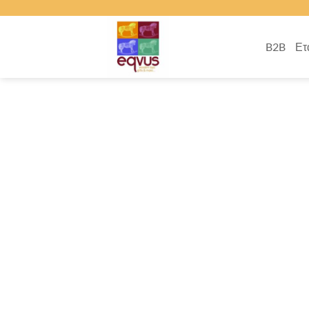
Μετάβαση
στο
περιεχόμενο
B2B
Ετ