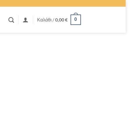
Καλάθι /
0,00
€
0