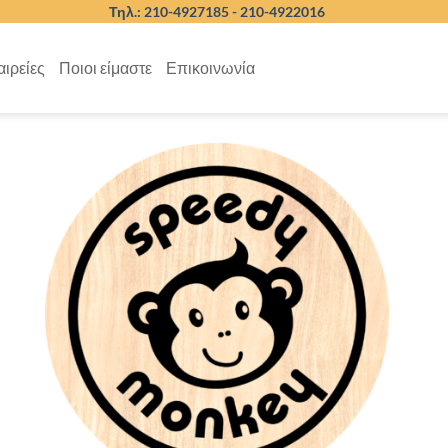
Τηλ.: 210-4927185 -
210-4922016
αιρείες
Ποιοι είμαστε
Επικοινωνία