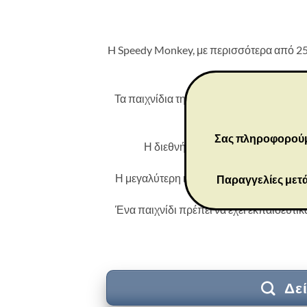
H Speedy Monkey, με περισσότερα από 25 
Τα παιχνίδια της είναι υψηλής ποιότητα
Σας πληροφορούμε 
Η διεθνής ομάδα της αποτελείται 
Η μεγαλύτερη ικανοποίησή είναι να βλέ
Παραγγελίες μετά
Ένα παιχνίδι πρέπει να έχει εκπαιδευτι
Δεί