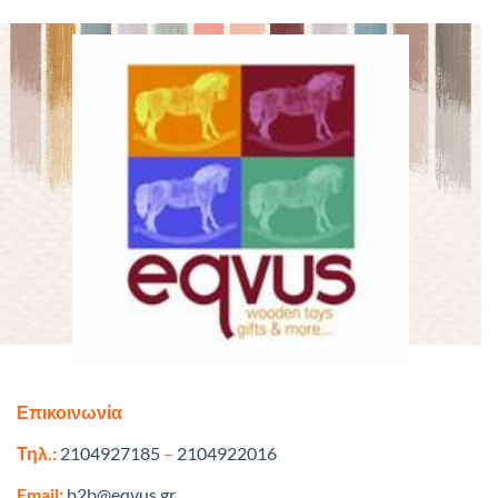
Επικοινωνία
Τηλ.:
2104927185
–
2104922016
Email:
b2b@eqvus.gr