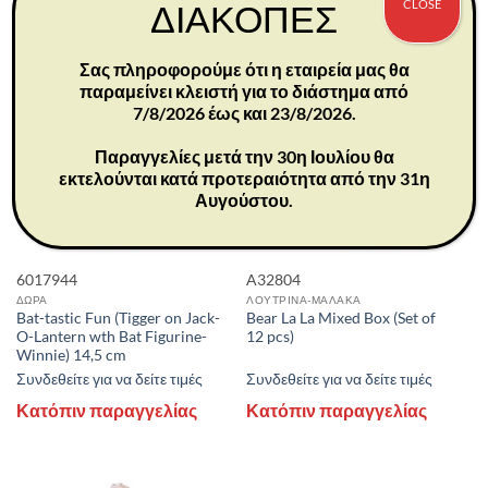
CLOSE
ΔΙΑΚΟΠΕΣ
Σας πληροφορούμε ότι η εταιρεία μας θα
παραμείνει κλειστή για το διάστημα από
New
7/8/2026 έως και 23/8/2026.
Παραγγελίες μετά την 30η Ιουλίου θα
εκτελούνται κατά προτεραιότητα από την 31η
Αυγούστου.
6017944
A32804
ΔΩΡΑ
ΛΟΥΤΡΙΝΑ-ΜΑΛΑΚΑ
Bat-tastic Fun (Tigger on Jack-
Bear La La Mixed Box (Set of
O-Lantern wth Bat Figurine-
12 pcs)
Winnie) 14,5 cm
Συνδεθείτε για να δείτε τιμές
Συνδεθείτε για να δείτε τιμές
Κατόπιν παραγγελίας
Κατόπιν παραγγελίας