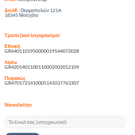
Διεύθ.:
Θερμοπυλών 121A
18345 Μοσχάτο
Τραπεζικοί λογαριασμοί
Εθνική
GR6401101950000019544072028
Alpha
GR4201401100110002002012109
Πειραιώς
GR4701721410005141037763307
Newsletter