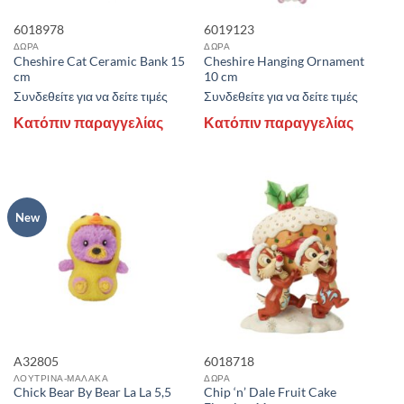
6018978
6019123
ΔΩΡΑ
ΔΩΡΑ
Cheshire Cat Ceramic Bank 15
Cheshire Hanging Ornament
cm
10 cm
Συνδεθείτε για να δείτε τιμές
Συνδεθείτε για να δείτε τιμές
Κατόπιν παραγγελίας
Κατόπιν παραγγελίας
New
A32805
6018718
ΛΟΥΤΡΙΝΑ-ΜΑΛΑΚΑ
ΔΩΡΑ
Chick Bear By Bear La La 5,5
Chip ‘n’ Dale Fruit Cake