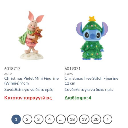
6018717
6019371
ΔΩΡΑ
ΔΩΡΑ
Christmas Piglet Mini Figurine
Christmas Tree Stitch Figurine
(Winnie) 9 cm
12 cm
Συνδεθείτε για να δείτε τιμές
Συνδεθείτε για να δείτε τιμές
Κατόπιν παραγγελίας
Διαθέσιμα: 4
1
2
3
4
…
18
19
20