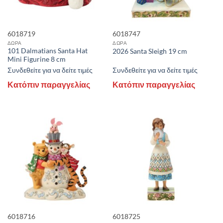
ΠΡΟΣΦΟΡΕΣ
6018719
6018747
ΝΑΙ
(87)
ΔΩΡΑ
ΔΩΡΑ
101 Dalmatians Santa Hat
2026 Santa Sleigh 19 cm
Mini Figurine 8 cm
+
Συνδεθείτε για να δείτε τιμές
Συνδεθείτε για να δείτε τιμές
STOCK QUANTITY
Κατόπιν παραγγελίας
Κατόπιν παραγγελίας
ΕΎΡΟΣ ΤΙΜΏΝ
Price:
2 €
—
133 €
RESET
6018716
6018725