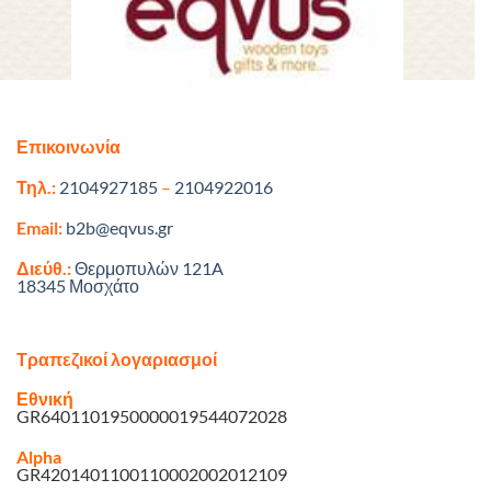
Επικοινωνία
Τηλ.:
2104927185
–
2104922016
Email:
b2b@eqvus.gr
Διεύθ.:
Θερμοπυλών 121A
18345 Μοσχάτο
Τραπεζικοί λογαριασμοί
Εθνική
GR6401101950000019544072028
Alpha
GR4201401100110002002012109