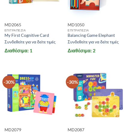
ΣΕΖΟΝ
ΠΡΟΣΦΟΡΕΣ
MD2065
MD1050
ΝΑΙ
(11)
ΕΠΙΤΡΑΠΕΖΙΑ
ΕΠΙΤΡΑΠΕΖΙΑ
My First Cognitive Card
Balancing Game Elephant
Συνδεθείτε για να δείτε τιμές
Συνδεθείτε για να δείτε τιμές
+
STOCK QUANTITY
Διαθέσιμα: 1
Διαθέσιμα: 2
ΕΎΡΟΣ ΤΙΜΏΝ
-30%
-30%
Price:
4 €
—
17 €
MD2079
MD2087