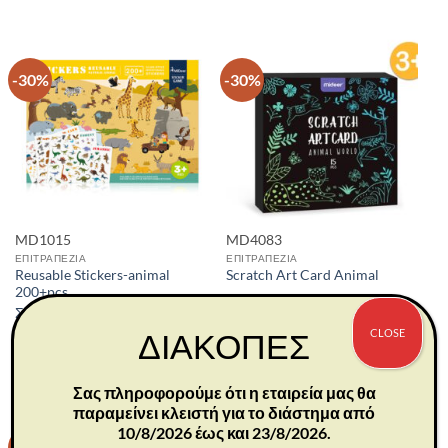
-30%
-30%
MD1015
MD4083
ΕΠΙΤΡΑΠΕΖΙΑ
ΕΠΙΤΡΑΠΕΖΙΑ
Reusable Stickers-animal
Scratch Art Card Animal
200+pcs
Συνδεθείτε για να δείτε τιμές
Συνδεθείτε για να δείτε τιμές
CLOSE
ΔΙΑΚΟΠΕΣ
Διαθέσιμα: 1
Διαθέσιμα: 15
Σας πληροφορούμε ότι η εταιρεία μας θα
παραμείνει κλειστή για το διάστημα από
10/8/2026 έως και 23/8/2026.
-30%
-30%