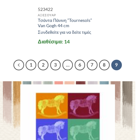
523422
ΑΞΕΣΟΥΑΡ
Τσάντα Πάνινη “Tournesols”
Van Gogh 44 cm
Συνδεθείτε για να δείτε τιμές
Διαθέσιμα: 14
1
2
3
…
6
7
8
9