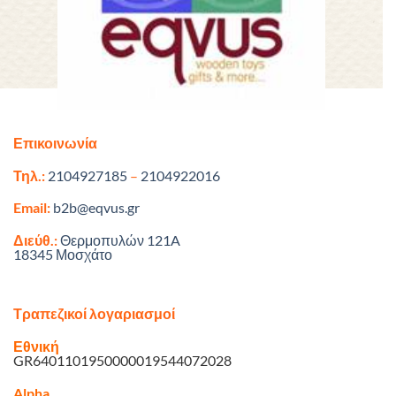
Επικοινωνία
Τηλ.:
2104927185
–
2104922016
Email:
b2b@eqvus.gr
Διεύθ.:
Θερμοπυλών 121A
18345 Μοσχάτο
Τραπεζικοί λογαριασμοί
Εθνική
GR6401101950000019544072028
Alpha