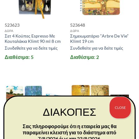
523623
523648
ΔΩΡΑ
ΔΩΡΑ
Σετ 4 Κούπες Espresso Με
Σημειωματάριο “Arbre De Vie”
Κουταλάκια Klimt 90 ml 8 cm
Klimt 19 cm
Συνδεθείτε για να δείτε τιμές
Συνδεθείτε για να δείτε τιμές
Διαθέσιμα: 5
Διαθέσιμα: 2
CLOSE
ΔΙΑΚΟΠΕΣ
Σας πληροφορούμε ότι η εταιρεία μας θα
παραμείνει κλειστή για το διάστημα από
7/8/2026 έως και 23/8/2026.