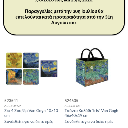
524623
523641
ΑΞΕΣΟΥΑΡ
ΑΞΕΣΟΥΑΡ
Σετ 4 Σουβέρ Monet 10×10 cm
Σετ 4 Σουβέρ Klimt 10×10 cm
Παραγγελίες μετά την 30η Ιουλίου θα
εκτελούνται κατά προτεραιότητα από την 31η
Συνδεθείτε για να δείτε τιμές
Συνδεθείτε για να δείτε τιμές
Αυγούστου.
Διαθέσιμα: 8
Διαθέσιμα: 17
523541
524635
ΑΞΕΣΟΥΑΡ
ΑΞΕΣΟΥΑΡ
Σετ 4 Σουβέρ Van Gogh 10×10
Τσάντα Καλάθι “Iris” Van Gogh
cm
46x40x19 cm
Συνδεθείτε για να δείτε τιμές
Συνδεθείτε για να δείτε τιμές