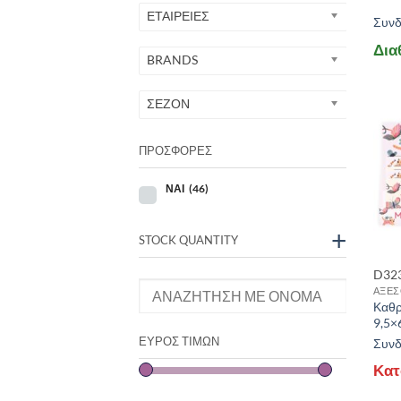
ΕΤΑΙΡΕΙΕΣ
Συνδε
Δια
BRANDS
ΣΕΖΟΝ
ΠΡΟΣΦΟΡΕΣ
ΝΑΙ
(46)
+
STOCK QUANTITY
D32
ΑΞΕΣ
Καθρ
9,5×
ΕΎΡΟΣ ΤΙΜΏΝ
Συνδε
Κατ