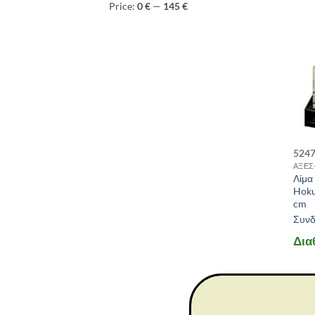
Price:
0 €
—
145 €
524
ΑΞΕΣ
Λίμα
Hoku
cm
Συνδε
Δια