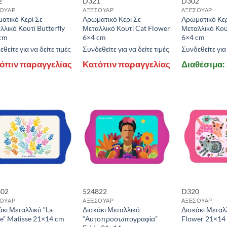
2
D321
D302
ΟΥΑΡ
ΑΞΕΣΟΥΑΡ
ΑΞΕΣΟΥΑΡ
ατικό Κερί Σε
Αρωματικό Κερί Σε
Αρωματικό Κερ
λλικό Κουτί Butterfly
Μεταλλικό Κουτί Cat Flower
Μεταλλικό Κου
rice:
0 €
—
145 €
cm
6×4 cm
6×4 cm
θείτε για να δείτε τιμές
Συνδεθείτε για να δείτε τιμές
Συνδεθείτε για 
όπιν παραγγελίας
Κατόπιν παραγγελίας
Διαθέσιμα:
802
524822
D320
ΟΥΑΡ
ΑΞΕΣΟΥΑΡ
ΑΞΕΣΟΥΑΡ
άκι Μεταλλικό “La
Δισκάκι Μεταλλικό
Δισκάκι Μεταλ
e” Matisse 21×14 cm
“Αυτοπροσωπογραφία”
Flower 21×14