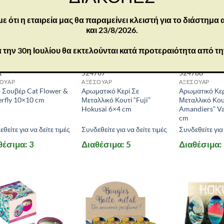
ότι η εταιρεία μας θα παραμείνει κλειστή για το διάστημα
και 23/8/2026.
 την 30η Ιουλίου θα εκτελούνται κατά προτεραιότητα από τ
1
524767
524788
ΟΥΑΡ
ΑΞΕΣΟΥΑΡ
ΑΞΕΣΟΥΑΡ
4 Σουβέρ Cat Flower &
Αρωματικό Κερί Σε
Αρωματικό Κερ
erfly 10×10 cm
Μεταλλικό Κουτί “Fuji”
Μεταλλικό Κουτ
Hokusai 6×4 cm
Amandiers” V
cm
θείτε για να δείτε τιμές
Συνδεθείτε για να δείτε τιμές
Συνδεθείτε για 
θέσιμα: 3
Διαθέσιμα: 5
Διαθέσιμα: