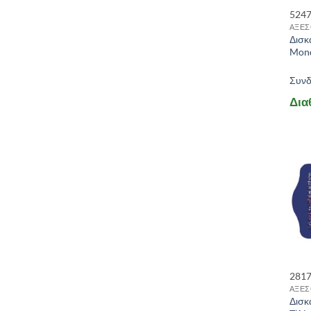
524
ΑΞΕΣ
Δισκ
Mond
Συνδε
Δια
281
ΑΞΕΣ
Δισκ