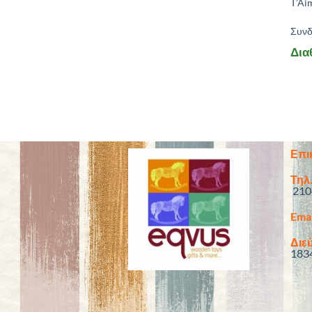
T’Ai
Συνδε
Δια
Επι
Τηλ.
210
Emai
Διεύ
183