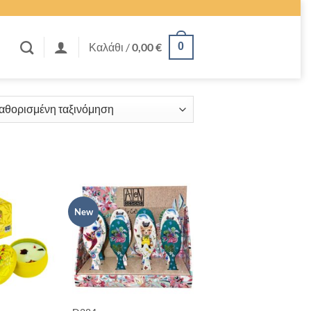
Καλάθι /
0,00
€
0
ΣΕΖΟΝ
New
+