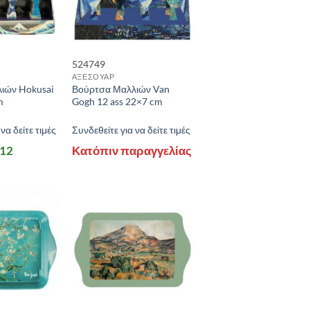
524749
ΑΞΕΣΟΥΑΡ
ιών Hokusai
Βούρτσα Μαλλιών Van
m
Gogh 12 ass 22×7 cm
να δείτε τιμές
Συνδεθείτε για να δείτε τιμές
 12
Κατόπιν παραγγελίας