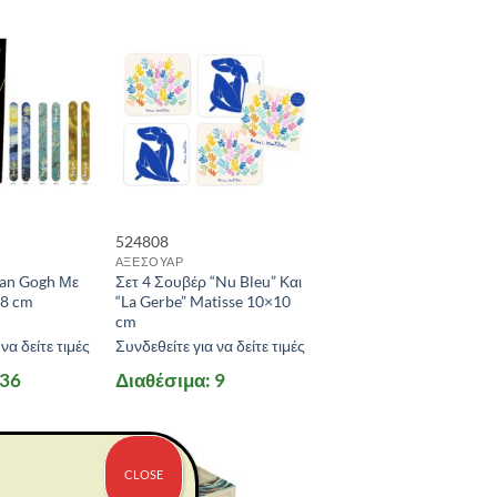
524808
ΑΞΕΣΟΥΑΡ
Van Gogh Με
Σετ 4 Σουβέρ “Nu Bleu” Και
18 cm
“La Gerbe” Matisse 10×10
cm
να δείτε τιμές
Συνδεθείτε για να δείτε τιμές
 36
Διαθέσιμα: 9
CLOSE