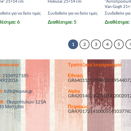
me” 21×14 cm
Hokusai 21×14 cm
“Αυτοπροσωπ
Van Gogh 21×
θείτε για να δείτε τιμές
Συνδεθείτε για να δείτε τιμές
Συνδεθείτε για 
θέσιμα: 6
Διαθέσιμα: 5
Διαθέσιμα:
1
2
3
4
5
κοινωνία
Τραπεζικοί λογαριασμοί
:
2104927185
–
Εθνική
4922016
GR640110195000001954407
l:
b2b@eqvus.gr
Alpha
GR420140110011000200201
θ.:
Θερμοπυλών 121A
45 Μοσχάτο
Πειραιώς
GR470172141000514103776