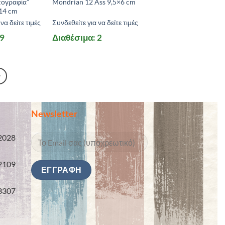
ογραφία”
Mondrian 12 Ass 9,5×6 cm
14 cm
να δείτε τιμές
Συνδεθείτε για να δείτε τιμές
 9
Διαθέσιμα: 2
Newsletter
2028
2109
3307