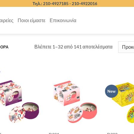
Τηλ.: 210-4927185 -
210-4922016
αιρείες
Ποιοι είμαστε
Επικοινωνία
Βλέπετε 1–32 από 141 αποτελέσματα
ΦΟΡΑ
ΕΤΑΙΡΕΙΕΣ
BRANDS
New
ΠΡΟΣΦΟΡΕΣ
STOCK QUANTITY
ΝΑΙ
(46)
ΎΡΟΣ ΤΙΜΏΝ