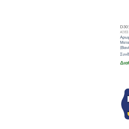
D30
ΑΞΕΣ
Αρωμ
Μετα
(Βαν
Συνδε
Δια