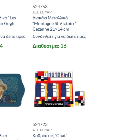
524753
ΑΞΕΣΟΥΑΡ
ικό “Les
Δισκάκι Μεταλλικό
an Gogh
“Montagne St Victoire”
Cezanne 21×14 cm
να δείτε τιμές
Συνδεθείτε για να δείτε τιμές
 4
Διαθέσιμα: 16
524723
ΑΞΕΣΟΥΑΡ
λικό
Καθρέπτες “Chat”