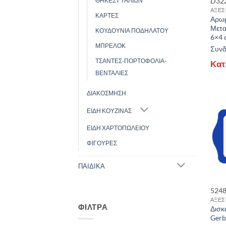
D32
ΘΗΚΕΣ ΓΥΑΛΙΩΝ
ΑΞΕΣ
ΚΑΡΤΕΣ
Αρωμ
Μετα
ΚΟΥΔΟΥΝΙΑ ΠΟΔΗΛΑΤΟΥ
P
6×4 
ΜΠΡΕΛΟΚ
Συνδε
ΤΣΑΝΤΕΣ-ΠΟΡΤΟΦΟΛΙΑ-
Κατ
ΒΕΝΤΑΛΙΕΣ
ΔΙΑΚΟΣΜΗΣΗ
ΕΙΔΗ ΚΟΥΖΙΝΑΣ
ΕΙΔΗ ΧΑΡΤΟΠΩΛΕΙΟΥ
ΦΙΓΟΥΡΕΣ
ΠΑΙΔΙΚΑ
524
ΑΞΕΣ
ΦΊΛΤΡΑ
Δισκ
Gerb