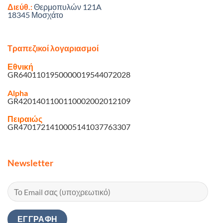
Διεύθ.:
Θερμοπυλών 121A
18345 Μοσχάτο
Τραπεζικοί λογαριασμοί
Εθνική
GR6401101950000019544072028
Alpha
GR4201401100110002002012109
Πειραιώς
GR4701721410005141037763307
Newsletter