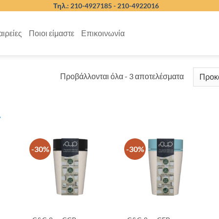
Τηλ.: 210-4927185 -
210-4922016
αιρείες
Ποιοι είμαστε
Επικοινωνία
Προβάλλονται όλα - 3 αποτελέσματα
ΕΤΑΙΡΕΙΕΣ
BRANDS
-30%
-30%
ΠΡΟΣΦΟΡΕΣ
STOCK QUANTITY
ΝΑΙ
(3)
ΎΡΟΣ ΤΙΜΏΝ