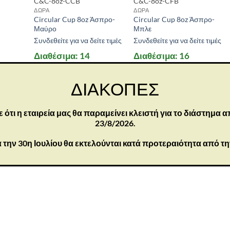
C&C-8oz-CCB
C&C-8oz-CFB
ΔΩΡΑ
ΔΩΡΑ
Circular Cup 8oz Άσπρο-
Circular Cup 8oz Άσπρο-
Μαύρο
Μπλε
rice:
5 €
—
6 €
Συνδεθείτε για να δείτε τιμές
Συνδεθείτε για να δείτε τιμές
Διαθέσιμα: 14
Διαθέσιμα: 16
ΔΙΑΚΟΠΕΣ
τι η εταιρεία μας θα παραμείνει κλειστή για το διάστημα α
23/8/2026.
 την 30η Ιουλίου θα εκτελούνται κατά προτεραιότητα από τ