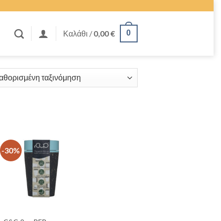
Καλάθι /
0,00
€
0
ΣΕΖΟΝ
-30%
+