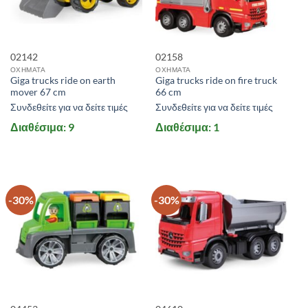
ΣΕΖΟΝ
ΠΡΟΣΦΟΡΕΣ
02142
02158
ΝΑΙ
(6)
ΟΧΗΜΑΤΑ
ΟΧΗΜΑΤΑ
Giga trucks ride on earth
Giga trucks ride on fire truck
mover 67 cm
66 cm
+
Συνδεθείτε για να δείτε τιμές
Συνδεθείτε για να δείτε τιμές
STOCK QUANTITY
Διαθέσιμα: 9
Διαθέσιμα: 1
ΕΎΡΟΣ ΤΙΜΏΝ
-30%
-30%
Price:
11 €
—
51 €