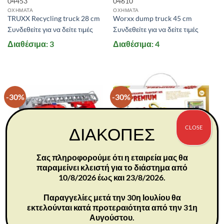
04453
04610
ΟΧΗΜΑΤΑ
ΟΧΗΜΑΤΑ
TRUXX Recycling truck 28 cm
Worxx dump truck 45 cm
Συνδεθείτε για να δείτε τιμές
Συνδεθείτε για να δείτε τιμές
Διαθέσιμα: 3
Διαθέσιμα: 4
-30%
-30%
CLOSE
ΔΙΑΚΟΠΕΣ
Σας πληροφορούμε ότι η εταιρεία μας θα
παραμείνει κλειστή για το διάστημα από
10/8/2026 έως και 23/8/2026.
04615
42663
ΟΧΗΜΑΤΑ
ΚΑΤΑΣΚΕΥΕΣ
Worxx fire truck 48 cm
Handicraft box premium
Παραγγελίες μετά την 30η Ιουλίου θα
Συνδεθείτε για να δείτε τιμές
Συνδεθείτε για να δείτε τιμές
εκτελούνται κατά προτεραιότητα από την 31η
Αυγούστου.
Διαθέσιμα: 4
Διαθέσιμα: 3