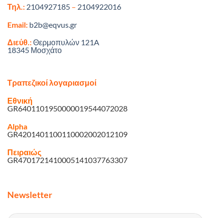
Τηλ.:
2104927185
–
2104922016
Email:
b2b@eqvus.gr
Διεύθ.:
Θερμοπυλών 121A
18345 Μοσχάτο
Τραπεζικοί λογαριασμοί
Εθνική
GR6401101950000019544072028
Alpha
GR4201401100110002002012109
Πειραιώς
GR4701721410005141037763307
Newsletter