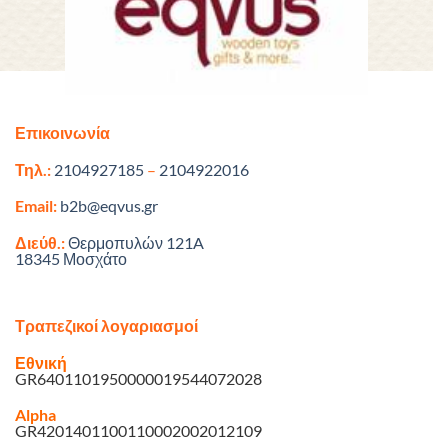
Επικοινωνία
Τηλ.:
2104927185
–
2104922016
Email:
b2b@eqvus.gr
Διεύθ.:
Θερμοπυλών 121A
18345 Μοσχάτο
Τραπεζικοί λογαριασμοί
Εθνική
GR6401101950000019544072028
Alpha
GR4201401100110002002012109