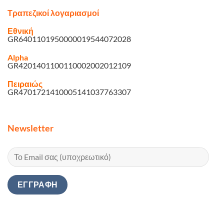
Τραπεζικοί λογαριασμοί
Εθνική
GR6401101950000019544072028
Alpha
GR4201401100110002002012109
Πειραιώς
GR4701721410005141037763307
Newsletter