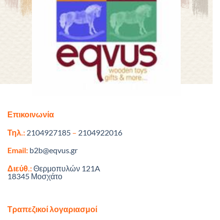
Επικοινωνία
Τηλ.:
2104927185
–
2104922016
Email:
b2b@eqvus.gr
Διεύθ.:
Θερμοπυλών 121A
18345 Μοσχάτο
Τραπεζικοί λογαριασμοί