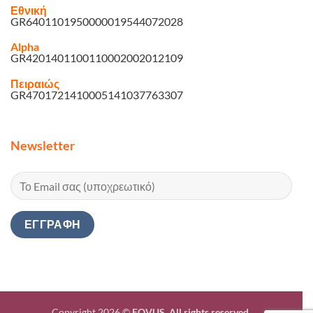
Εθνική
GR6401101950000019544072028
Alpha
GR4201401100110002002012109
Πειραιώς
GR4701721410005141037763307
Newsletter
Copyright 2026 ©
EQVUS. All rights reserved.