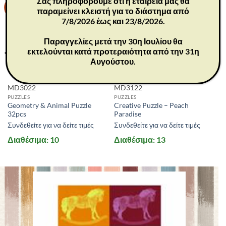
Σας πληροφορούμε ότι η εταιρεία μας θα
-30%
-30%
παραμείνει κλειστή για το διάστημα από
7/8/2026 έως και 23/8/2026.
Παραγγελίες μετά την 30η Ιουλίου θα
εκτελούνται κατά προτεραιότητα από την 31η
Αυγούστου.
MD3022
MD3122
PUZZLES
PUZZLES
Geometry & Animal Puzzle
Creative Puzzle – Peach
32pcs
Paradise
Συνδεθείτε για να δείτε τιμές
Συνδεθείτε για να δείτε τιμές
Διαθέσιμα: 10
Διαθέσιμα: 13