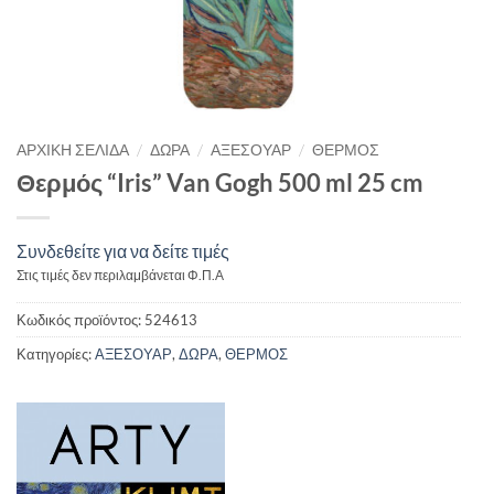
/
/
/
ΑΡΧΙΚΉ ΣΕΛΊΔΑ
ΔΩΡΑ
ΑΞΕΣΟΥΑΡ
ΘΕΡΜΟΣ
Θερμός “Iris” Van Gogh 500 ml 25 cm
Συνδεθείτε για να δείτε τιμές
Στις τιμές δεν περιλαμβάνεται Φ.Π.Α
Κωδικός προϊόντος:
524613
Κατηγορίες:
ΑΞΕΣΟΥΑΡ
,
ΔΩΡΑ
,
ΘΕΡΜΟΣ