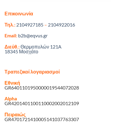
Επικοινωνία
Τηλ.:
2104927185
–
2104922016
Email:
b2b@eqvus.gr
Διεύθ.:
Θερμοπυλών 121A
18345 Μοσχάτο
Τραπεζικοί λογαριασμοί
Εθνική
GR6401101950000019544072028
Alpha
GR4201401100110002002012109
Πειραιώς
GR4701721410005141037763307