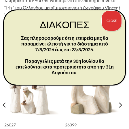
Χωρητικότητα: 500 ml. Βασισμένο στον διάσημο πίνακα
“Iris” του Ολλανδού μεταϊμπρεσιονιστή ζωγράφου Vincent
Van Gogh.
CLOSE
ΔΙΑΚΟΠΕΣ
Λεπτομέρειες προϊόντος:
Διαστάσεις: 25,4×5 εκ
Σας πληροφορούμε ότι η εταιρεία μας θα
παραμείνει κλειστή για το διάστημα από
7/8/2026 έως και 23/8/2026.
ΣΧΕΤΙΚΆ ΠΡΟΪΌΝΤΑ
Παραγγελίες μετά την 30η Ιουλίου θα
εκτελούνται κατά προτεραιότητα από την 31η
Αυγούστου.
26027
26099