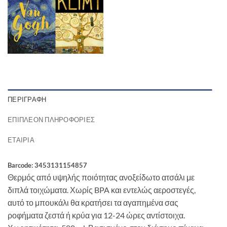
ΠΕΡΙΓΡΑΦΉ
ΕΠΙΠΛΈΟΝ ΠΛΗΡΟΦΟΡΊΕΣ
ΕΤΑΙΡΊΑ
Barcode: 3453131154857
Θερμός από υψηλής ποιότητας ανοξείδωτο ατσάλι με
διπλά τοιχώματα. Χωρίς BPA και εντελώς αεροστεγές,
αυτό το μπουκάλι θα κρατήσει τα αγαπημένα σας
ροφήματα ζεστά ή κρύα για 12-24 ώρες αντίστοιχα.