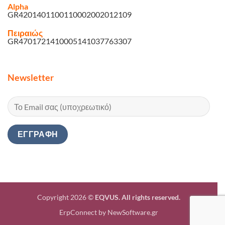
Alpha
GR4201401100110002002012109
Πειραιώς
GR4701721410005141037763307
Newsletter
Copyright 2026 ©
EQVUS. All rights reserved.
ErpConnect
by
NewSoftware.gr