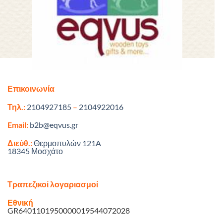
Επικοινωνία
Τηλ.:
2104927185
–
2104922016
Email:
b2b@eqvus.gr
Διεύθ.:
Θερμοπυλών 121A
18345 Μοσχάτο
Τραπεζικοί λογαριασμοί
Εθνική
GR6401101950000019544072028