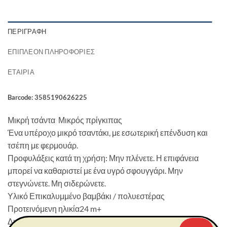
ΠΕΡΙΓΡΑΦΉ
ΕΠΙΠΛΈΟΝ ΠΛΗΡΟΦΟΡΊΕΣ
ΕΤΑΙΡΊΑ
Barcode: 3585190626225
Μικρή τσάντα Μικρός πρίγκιπας
Ένα υπέροχο μικρό τσαντάκι, με εσωτερική επένδυση και
τσέπη με φερμουάρ.
Προφυλάξεις κατά τη χρήση: Μην πλένετε. Η επιφάνεια
μπορεί να καθαριστεί με ένα υγρό σφουγγάρι. Μην
στεγνώνετε. Μη σιδερώνετε.
Υλικό Επικαλυμμένο βαμβάκι / πολυεστέρας
Προτεινόμενη ηλικία24 m+
Διαστάσεις (Cm) 24,5 x 14 x 11,5