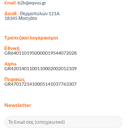
Email:
b2b@eqvus.gr
Διεύθ.:
Θερμοπυλών 121A
18345 Μοσχάτο
Τραπεζικοί λογαριασμοί
Εθνική
GR6401101950000019544072028
Alpha
GR4201401100110002002012109
Πειραιώς
GR4701721410005141037763307
Newsletter