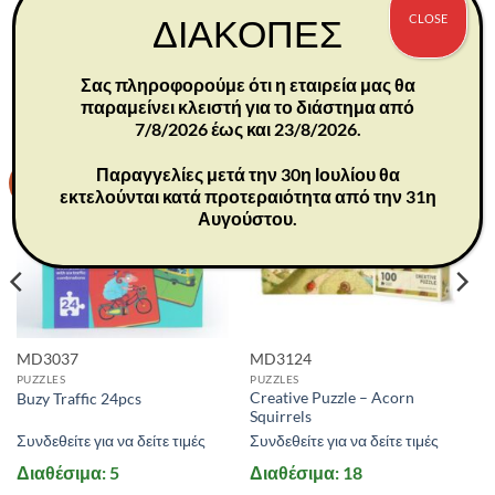
Χωρητικότητα: 3,7L
CLOSE
ΔΙΑΚΟΠΕΣ
Σας πληροφορούμε ότι η εταιρεία μας θα
ΣΧΕΤΙΚΆ ΠΡΟΪΌΝΤΑ
παραμείνει κλειστή για το διάστημα από
7/8/2026 έως και 23/8/2026.
Παραγγελίες μετά την 30η Ιουλίου θα
-30%
-30%
εκτελούνται κατά προτεραιότητα από την 31η
Αυγούστου.
MD3037
MD3124
PUZZLES
PUZZLES
Creative Puzzle – Acorn
Buzy Traffic 24pcs
Squirrels
Συνδεθείτε για να δείτε τιμές
Συνδεθείτε για να δείτε τιμές
Διαθέσιμα: 5
Διαθέσιμα: 18