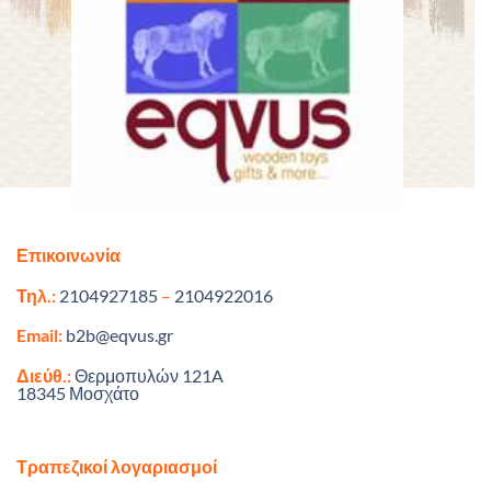
Επικοινωνία
Τηλ.:
2104927185
–
2104922016
Email:
b2b@eqvus.gr
Διεύθ.:
Θερμοπυλών 121A
18345 Μοσχάτο
Τραπεζικοί λογαριασμοί