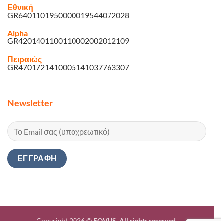
Εθνική
GR6401101950000019544072028
Alpha
GR4201401100110002002012109
Πειραιώς
GR4701721410005141037763307
Newsletter
Copyright 2026 ©
EQVUS. All rights reserved.