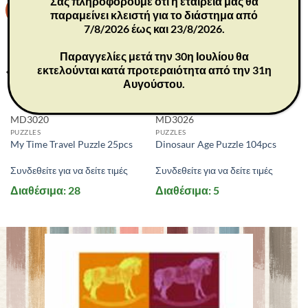
Σας πληροφορούμε ότι η εταιρεία μας θα
-30%
-30%
παραμείνει κλειστή για το διάστημα από
7/8/2026 έως και 23/8/2026.
Παραγγελίες μετά την 30η Ιουλίου θα
εκτελούνται κατά προτεραιότητα από την 31η
Αυγούστου.
MD3020
MD3026
PUZZLES
PUZZLES
My Time Travel Puzzle 25pcs
Dinosaur Age Puzzle 104pcs
Συνδεθείτε για να δείτε τιμές
Συνδεθείτε για να δείτε τιμές
Διαθέσιμα: 28
Διαθέσιμα: 5