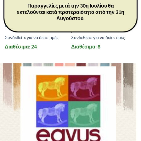
Παραγγελίες μετά την 30η Ιουλίου θα
εκτελούνται κατά προτεραιότητα από την 31η
MD2087
MD3028
Αυγούστου.
ΕΠΙΤΡΑΠΕΖΙΑ
PUZZLES
Puzzle-Sleeping Beauty 104
Logical Game Monster Fun
pcs
Συνδεθείτε για να δείτε τιμές
Συνδεθείτε για να δείτε τιμές
Διαθέσιμα: 24
Διαθέσιμα: 8