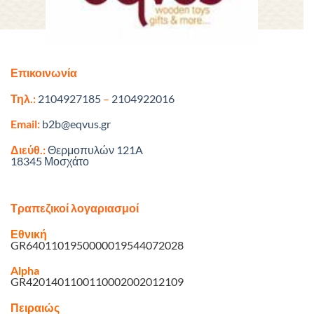
Επικοινωνία
Τηλ.:
2104927185
–
2104922016
Email:
b2b@eqvus.gr
Διεύθ.:
Θερμοπυλών 121A
18345 Μοσχάτο
Τραπεζικοί λογαριασμοί
Εθνική
GR6401101950000019544072028
Alpha
GR4201401100110002002012109
Πειραιώς