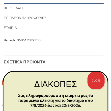
ΠΕΡΙΓΡΑΦΉ
ΕΠΙΠΛΈΟΝ ΠΛΗΡΟΦΟΡΊΕΣ
ΕΤΑΙΡΊΑ
Barcode: 3585190929005
ΣΧΕΤΙΚΆ ΠΡΟΪΌΝΤΑ
CLOSE
ΔΙΑΚΟΠΕΣ
-30%
-30%
Σας πληροφορούμε ότι η εταιρεία μας θα
παραμείνει κλειστή για το διάστημα από
7/8/2026 έως και 23/8/2026.