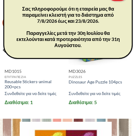
Σας πληροφορούμε ότι η εταιρεία μας θα
παραμείνει κλειστή για το διάστημα από
7/8/2026 έως και 23/8/2026.
-30%
-30%
Παραγγελίες μετά την 30η Ιουλίου θα
εκτελούνται κατά προτεραιότητα από την 31η
Αυγούστου.
MD1015
MD3026
ΕΠΙΤΡΑΠΕΖΙΑ
PUZZLES
Reusable Stickers-animal
Dinosaur Age Puzzle 104pcs
200+pcs
Συνδεθείτε για να δείτε τιμές
Συνδεθείτε για να δείτε τιμές
Διαθέσιμα: 1
Διαθέσιμα: 5