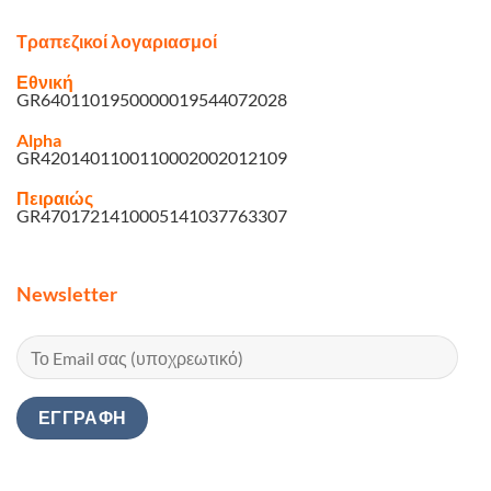
Τραπεζικοί λογαριασμοί
Εθνική
GR6401101950000019544072028
Alpha
GR4201401100110002002012109
Πειραιώς
GR4701721410005141037763307
Newsletter