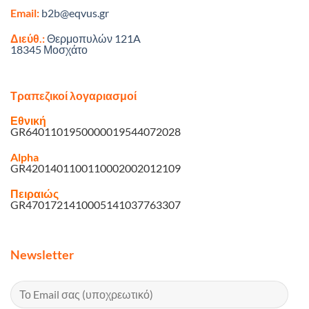
Email:
b2b@eqvus.gr
Διεύθ.:
Θερμοπυλών 121A
18345 Μοσχάτο
Τραπεζικοί λογαριασμοί
Εθνική
GR6401101950000019544072028
Alpha
GR4201401100110002002012109
Πειραιώς
GR4701721410005141037763307
Newsletter