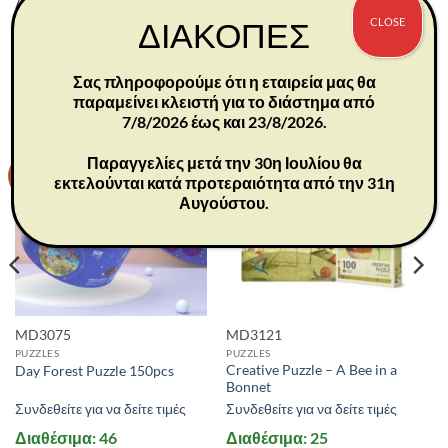
Διαστάσεις συσκευασίας: 25,5×23,5×4,6 εκ.
CLOSE
ΔΙΑΚΟΠΕΣ
Σας πληροφορούμε ότι η εταιρεία μας θα
ΣΧΕΤΙΚΆ ΠΡΟΪΌΝΤΑ
παραμείνει κλειστή για το διάστημα από
7/8/2026 έως και 23/8/2026.
Παραγγελίες μετά την 30η Ιουλίου θα
-30%
-30%
εκτελούνται κατά προτεραιότητα από την 31η
Αυγούστου.
MD3075
MD3121
PUZZLES
PUZZLES
Creative Puzzle – A Bee in a
Day Forest Puzzle 150pcs
Bonnet
Συνδεθείτε για να δείτε τιμές
Συνδεθείτε για να δείτε τιμές
Διαθέσιμα: 46
Διαθέσιμα: 25