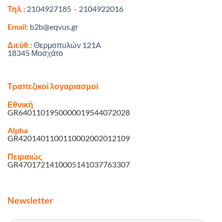
Τηλ.:
2104927185
–
2104922016
Email:
b2b@eqvus.gr
Διεύθ.:
Θερμοπυλών 121A
18345 Μοσχάτο
Τραπεζικοί λογαριασμοί
Εθνική
GR6401101950000019544072028
Alpha
GR4201401100110002002012109
Πειραιώς
GR4701721410005141037763307
Newsletter