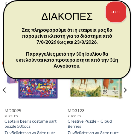
Κατάλληλο από 8 ετών και άνω.
Διαστάσεις συσκευασίας: 19,8×19,8×4,6 εκ.
CLOSE
ΔΙΑΚΟΠΕΣ
Σας πληροφορούμε ότι η εταιρεία μας θα
παραμείνει κλειστή για το διάστημα από
ΣΧΕΤΙΚΆ ΠΡΟΪΌΝΤΑ
7/8/2026 έως και 23/8/2026.
Παραγγελίες μετά την 30η Ιουλίου θα
εκτελούνται κατά προτεραιότητα από την 31η
-30%
-30%
Αυγούστου.
MD3095
MD3123
PUZZLES
PUZZLES
Captain bear’s costume part
Creative Puzzle – Cloud
puzzle 500pcs
Berries
Συνδεθείτε για να δείτε τιμές
Συνδεθείτε για να δείτε τιμές