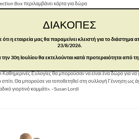
llection Box περιλαμβάνει κάρτα για δώρο
τσα. Αποφύγετε νερό ή διαλύτες καθαρισμού
οορίζεται μόνο για ενήλικες
ΔΙΑΚΟΠΕΣ
τι η εταιρεία μας θα παραμείνει κλειστή για το διάστημα α
τοπτρίζει τη φυσική ομορφιά παντού γύρω μας – που μας κάνει ν
23/8/2026.
ται στη φύση έχει αυτή τη μεταμορφωτική δύναμη. Αυτή η φιγούρ
 την 30η Ιουλίου θα εκτελούνται κατά προτεραιότητα από τ
 της αγκαλιά είναι μια ιστορική και καθολική έκφραση ευλογίας,
υτά, λουλούδια, πουλιά, πεταλούδες, τον κύκλο των εποχών, είναι
 Καθημερινές Ευλογίες θα μπορούσαν να είναι ένα δώρο για να γι
το σπίτι. Θα μπορούσε να τοποθετηθεί στη συλλογή Γέννηση ως 
δικό γιορτινό κομμάτι». –Susan Lordi