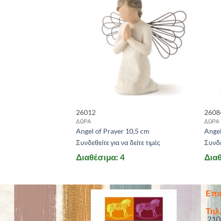
26012
2608
ΔΩΡΑ
ΔΩΡΑ
1,5 cm
Angel of Prayer 10,5 cm
Ange
 δείτε τιμές
Συνδεθείτε για να δείτε τιμές
Συνδε
Διαθέσιμα: 4
Διαθ
Επι
Τηλ.
210