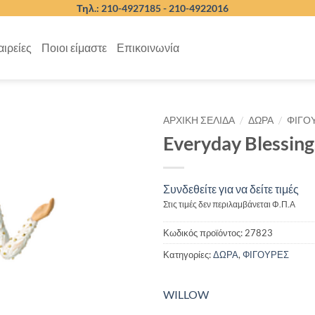
Τηλ.: 210-4927185 -
210-4922016
αιρείες
Ποιοι είμαστε
Επικοινωνία
/
/
ΑΡΧΙΚΉ ΣΕΛΊΔΑ
ΔΩΡΑ
ΦΙΓΟ
Everyday Blessing
Συνδεθείτε για να δείτε τιμές
Στις τιμές δεν περιλαμβάνεται Φ.Π.Α
Κωδικός προϊόντος:
27823
Κατηγορίες:
ΔΩΡΑ
,
ΦΙΓΟΥΡΕΣ
WILLOW