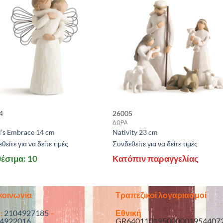
4
26005
ΔΩΡΑ
l’s Embrace 14 cm
Nativity 23 cm
θείτε για να δείτε τιμές
Συνδεθείτε για να δείτε τιμές
έσιμα: 10
Κατόπιν παραγγελίας
κοινωνία
Τραπεζικοί λογαριασμοί
:
2104927185
–
Εθνική
4922016
GR640110195000001954407