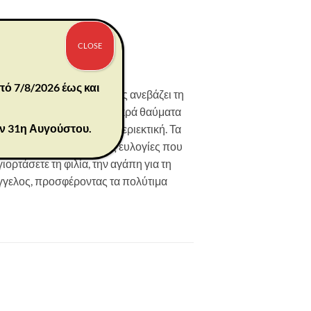
CLOSE
πό 7/8/2026 έως και
α αλλάζουμε διάθεσή ή μας ανεβάζει τη
α παρουσιάζει τα πολλά μικρά θαύματα
ην 31η Αυγούστου.
 τόσο φιλόξενη όσο και περιεκτική. Τα
 οι καθημερινές επίγειες ευλογίες που
ορτάσετε τη φιλία, την αγάπη για τη
άγγελος, προσφέροντας τα πολύτιμα