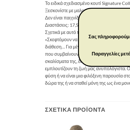
Το ειδικά σχεδιασμένο κουτί Signature Co
Ξεσκονίστε με μαλακό πανί ή μαλακή βούρ
Δεν είναι παιχνίδι ή προϊόν για παιδιά. Πρ
Διαστάσεις: 17,5X11X5 εκ
Σχετικά με αυτό το κομμάτι
Σας πληροφορούμε ό
«Σκεφτόμουν να κάνω τέχνη που να αντικα
διάθεση… Για μένα, η ομορφιά που βρίσκε
Παραγγελίες μετά
που συμβαίνουν παντού γύρω μας. Η ανοιχτή
σκαλίσματα της, διάστικτα με χρυσό, από φ
εμπλουτίζουν τη ζωή μας ανυπολόγιστα. Οι
φύση ή να είναι μια φιλόξενη παρουσία σ
δώρα της ή να σταθεί μόνη της ως ένα μονα
ΣΧΕΤΙΚΆ ΠΡΟΪΌΝΤΑ