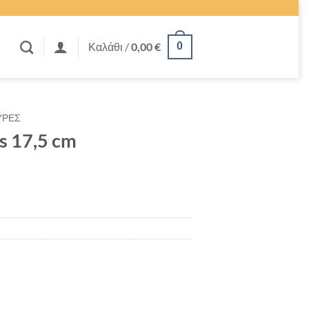
Καλάθι /
0,00
€
0
ΥΡΕΣ
s 17,5 cm