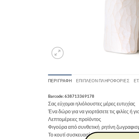
ΠΕΡΙΓΡΑΦΉ
ΕΠΙΠΛΈΟΝ ΠΛΗΡΟΦΟΡΊΕΣ
ΕΤ
Barcode: 638713369178
Σας εύχομαι ηλιόλουστες μέρες ευτυχίας
Ένα δώρο για να γιορτάσετε τις φιλίες ή 
Λεπτομέρειες προϊόντος
Φιγούρα από συνθετική ρητίνη ζωγραφισμ
Το κουτί συσκευασίας περιλαμβάνει κάρτα