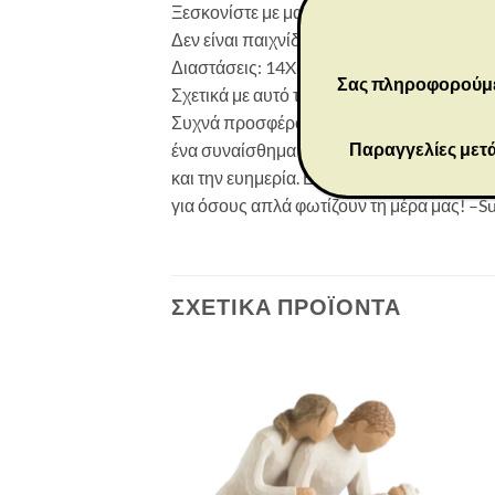
Ξεσκονίστε με μαλακό πανί ή μαλακή βούρ
Δεν είναι παιχνίδι ή προϊόν για παιδιά. Πρ
Διαστάσεις: 14X6,5X6,5 εκ
Σας πληροφορούμε ό
Σχετικά με αυτό το κομμάτι
Συχνά προσφέρουμε ευχές για πολλή ευτυχί
Παραγγελίες μετά
ένα συναίσθημα θετικού ενθουσιασμού με 
και την ευημερία. Είναι το χρώμα που επι
για όσους απλά φωτίζουν τη μέρα μας! –Su
ΣΧΕΤΙΚΆ ΠΡΟΪΌΝΤΑ