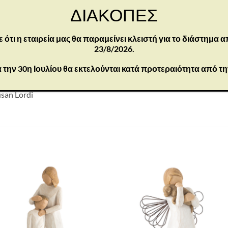
τσα. Αποφύγετε νερό ή διαλύτες καθαρισμού
ΔΙΑΚΟΠΕΣ
οορίζεται μόνο για ενήλικες
τι η εταιρεία μας θα παραμείνει κλειστή για το διάστημα α
23/8/2026.
α σε όσους νοιαζόμαστε. Φιλικές ευχές που δίνονται με χαρά και
 την 30η Ιουλίου θα εκτελούνται κατά προτεραιότητα από τ
το μεγάλο μπουκέτο από ηλιόλουστα κίτρινα τριαντάφυλλα – που σ
λέγουμε για φίλους που έχουν πετύχει έναν στόχο, που χρειάζοντ
san Lordi