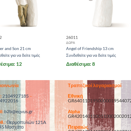
2
26011
ΔΩΡΑ
er and Son 21 cm
Angel of Friendship 13 cm
θείτε για να δείτε τιμές
Συνδεθείτε για να δείτε τιμές
έσιμα: 12
Διαθέσιμα: 8
κοινωνία
Τραπεζικοί λογαριασμοί
:
2104927185
–
Εθνική
4922016
GR640110195000001954407
l:
b2b@eqvus.gr
Alpha
GR420140110011000200201
θ.:
Θερμοπυλών 121A
45 Μοσχάτο
Πειραιώς