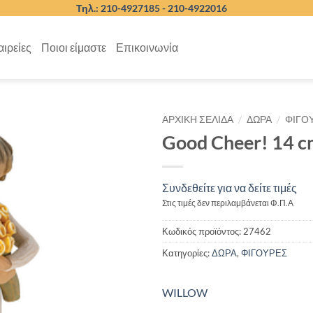
Τηλ.: 210-4927185 -
210-4922016
αιρείες
Ποιοι είμαστε
Επικοινωνία
/
/
ΑΡΧΙΚΉ ΣΕΛΊΔΑ
ΔΩΡΑ
ΦΙΓΟ
Good Cheer! 14 c
Συνδεθείτε για να δείτε τιμές
Στις τιμές δεν περιλαμβάνεται Φ.Π.Α
Κωδικός προϊόντος:
27462
Κατηγορίες:
ΔΩΡΑ
,
ΦΙΓΟΥΡΕΣ
WILLOW