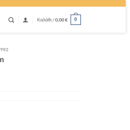
Καλάθι /
0,00
€
0
ΥΡΕΣ
m