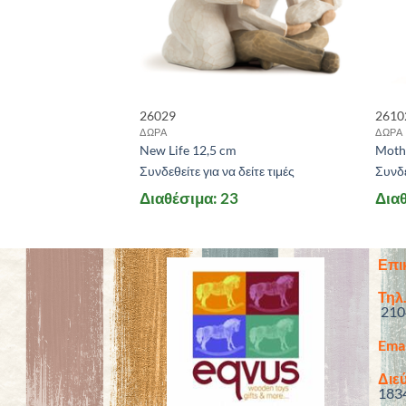
26029
2610
ΔΩΡΑ
ΔΩΡΑ
 14 cm
New Life 12,5 cm
Moth
 δείτε τιμές
Συνδεθείτε για να δείτε τιμές
Συνδε
0
Διαθέσιμα: 23
Διαθ
Επι
Τηλ.
210
Emai
Διεύ
183