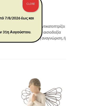
CLOSE
πό 7/8/2026 έως και
 ελπίδα. Το Good Cheer αντικατοπτρίζει
ην 31η Αυγούστου.
υμβολίζουν τη φιλία, την αισιοδοξία
αι λίγη ανάταση ή ολόψυχη αναγνώριση, ή