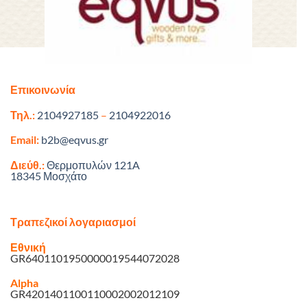
Επικοινωνία
Τηλ.:
2104927185
–
2104922016
Email:
b2b@eqvus.gr
Διεύθ.:
Θερμοπυλών 121A
18345 Μοσχάτο
Τραπεζικοί λογαριασμοί
Εθνική
GR6401101950000019544072028
Alpha
GR4201401100110002002012109