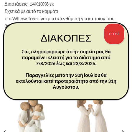
Διαστάσεις: 14X10X8 εκ
Σχετικά με αυτό το κομμάτι
«Το Willow Tree είναι μια υπενθύμιση για κάποιον που
θέλουμε να έχουμε κοντά μας ή μια ανάμνηση που
θέλουμε να αγγίξουμε… Μου αρέσει ο θεατής να
CLOSE
ΔΙΑΚΟΠΕΣ
συμμετέχει στην κατανόηση του κομματιού. Το κάνει πιο
προσωπικό και για τον δότη και για τον αποδέκτη για να
Σας πληροφορούμε ότι η εταιρεία μας θα
οραματιστούν τι ή ποιον θέλουν». –Susan Lordi
παραμείνει κλειστή για το διάστημα από
7/8/2026 έως και 23/8/2026.
Παραγγελίες μετά την 30η Ιουλίου θα
εκτελούνται κατά προτεραιότητα από την 31η
ΣΧΕΤΙΚΆ ΠΡΟΪΌΝΤΑ
Αυγούστου.