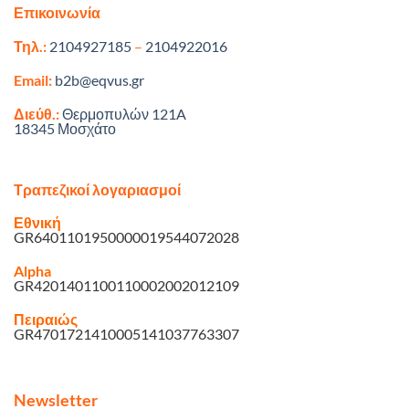
Επικοινωνία
Τηλ.:
2104927185
–
2104922016
Email:
b2b@eqvus.gr
Διεύθ.:
Θερμοπυλών 121A
18345 Μοσχάτο
Τραπεζικοί λογαριασμοί
Εθνική
GR6401101950000019544072028
Alpha
GR4201401100110002002012109
Πειραιώς
GR4701721410005141037763307
Newsletter