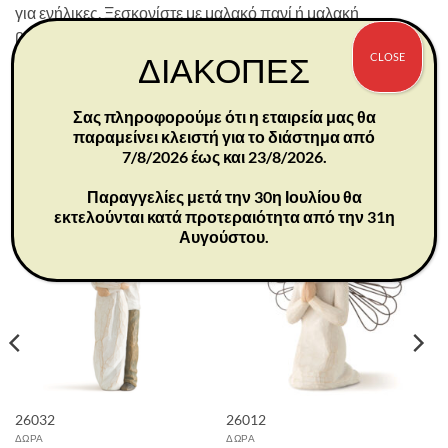
για ενήλικες. Ξεσκονίστε με μαλακό πανί ή μαλακή
βούρτσα. Αποφύγετε νερό ή διαλύτες καθαρισμού.
CLOSE
ΔΙΑΚΟΠΕΣ
Λεπτομέρειες προϊόντος:
Διαστάσεις: 20,5x17x7,5 εκ
Σας πληροφορούμε ότι η εταιρεία μας θα
παραμείνει κλειστή για το διάστημα από
7/8/2026 έως και 23/8/2026.
ΣΧΕΤΙΚΆ ΠΡΟΪΌΝΤΑ
Παραγγελίες μετά την 30η Ιουλίου θα
εκτελούνται κατά προτεραιότητα από την 31η
Αυγούστου.
26032
26012
ΔΩΡΑ
ΔΩΡΑ