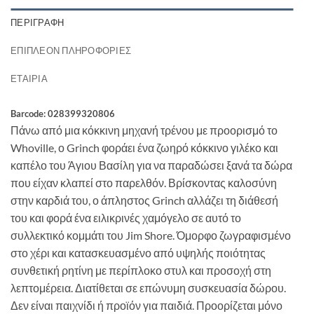
ΠΕΡΙΓΡΑΦΉ
ΕΠΙΠΛΈΟΝ ΠΛΗΡΟΦΟΡΊΕΣ
ΕΤΑΙΡΊΑ
Barcode: 028399320806
Πάνω από μια κόκκινη μηχανή τρένου με προορισμό το
Whoville, ο Grinch φοράει ένα ζωηρό κόκκινο γιλέκο και
καπέλο του Άγιου Βασίλη για να παραδώσει ξανά τα δώρα
που είχαν κλαπεί στο παρελθόν. Βρίσκοντας καλοσύνη
στην καρδιά του, ο άπληστος Grinch αλλάζει τη διάθεσή
του και φορά ένα ειλικρινές χαμόγελο σε αυτό το
συλλεκτικό κομμάτι του Jim Shore. Όμορφο ζωγραφισμένο
στο χέρι και κατασκευασμένο από υψηλής ποιότητας
συνθετική ρητίνη με περίπλοκο στυλ και προσοχή στη
λεπτομέρεια. Διατίθεται σε επώνυμη συσκευασία δώρου.
Δεν είναι παιχνίδι ή προϊόν για παιδιά. Προορίζεται μόνο