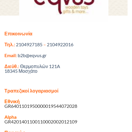
Επικοινωνία
Τηλ.:
2104927185
–
2104922016
Email:
b2b@eqvus.gr
Διεύθ.:
Θερμοπυλών 121A
18345 Μοσχάτο
Τραπεζικοί λογαριασμοί
Εθνική
GR6401101950000019544072028
Alpha
GR4201401100110002002012109