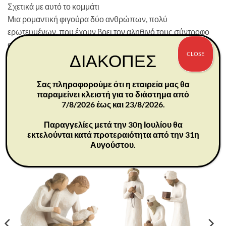
Σχετικά με αυτό το κομμάτι
Μια ρομαντική φιγούρα δύο ανθρώπων, πολύ
ερωτευμένων, που έχουν βρει τον αληθινό τους σύντροφο
στη ζωή. Η στάση και η αγκαλιά τους απεικονίζουν ένα
CLOSE
ΔΙΑΚΟΠΕΣ
ζευγάρι που προχωρά μαζί, με αρμονία και ενότητα. Ένα
δώρο γάμου, επετείου ή για την ημέρα του Αγίου
Βαλεντίνου, που εκφράζει αγάπη και φροντίδα. –Susan
Σας πληροφορούμε ότι η εταιρεία μας θα
παραμείνει κλειστή για το διάστημα από
Lordi
7/8/2026 έως και 23/8/2026.
Παραγγελίες μετά την 30η Ιουλίου θα
εκτελούνται κατά προτεραιότητα από την 31η
ΣΧΕΤΙΚΆ ΠΡΟΪΌΝΤΑ
Αυγούστου.