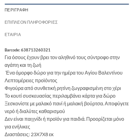
ΠΕΡΙΓΡΑΦΉ
ΕΠΙΠΛΈΟΝ ΠΛΗΡΟΦΟΡΊΕΣ
ΕΤΑΙΡΊΑ
Barcode: 638713260321
Για όσους έχουν βρει τον αληθινό τους σύντροφο στην
αγάπη και τη ζωή
Ένα όμορφο δώρο για την ημέρα του Αγίου Βαλεντίνου
Λεπτομέρειες προϊόντος
Φιγούρα από συνθετική ρητίνη ζωγραφισμένη στο χέρι
Το κουτί συσκευασίας περιλαμβάνει κάρτα για δώρο
Ξεσκονίστε με μαλακό πανί ή μαλακή βούρτσα. Αποφύγετε
νερό ή διαλύτες καθαρισμού
Δεν είναι παιχνίδι ή προϊόν για παιδιά. Προορίζεται μόνο
για ενήλικες
Διαστάσεις: 23X7X8 εκ