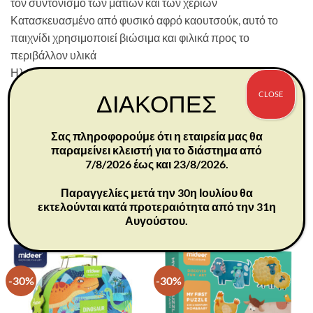
τον συντονισμό των ματιών και των χεριών
Κατασκευασμένο από φυσικό αφρό καουτσούκ, αυτό το
παιχνίδι χρησιμοποιεί βιώσιμα και φιλικά προς το
περιβάλλον υλικά
Ηλικίες: 3+
Διαστάσεις: 46x8x10 εκ
CLOSE
ΔΙΑΚΟΠΕΣ
Περιεχόμενα: 3 βαγόνια 1 μηχανή
Προειδοποίηση: Να χρησιμοποιείται υπό την άμεση
Σας πληροφορούμε ότι η εταιρεία μας θα
επίβλεψη ενός ενήλικα ,περιέχει μαγνήτες
παραμείνει κλειστή για το διάστημα από
7/8/2026 έως και 23/8/2026.
Παραγγελίες μετά την 30η Ιουλίου θα
εκτελούνται κατά προτεραιότητα από την 31η
Αυγούστου.
ΣΧΕΤΙΚΆ ΠΡΟΪΌΝΤΑ
-30%
-30%