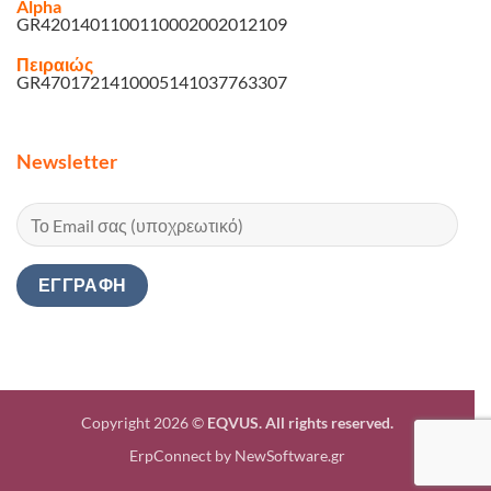
Alpha
GR4201401100110002002012109
Πειραιώς
GR4701721410005141037763307
Newsletter
Copyright 2026 ©
EQVUS. All rights reserved.
ErpConnect
by
NewSoftware.gr