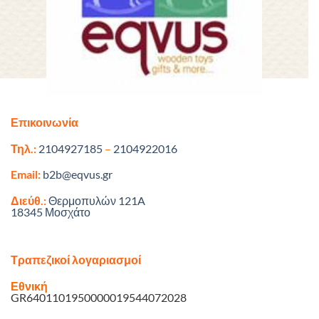
Επικοινωνία
Τηλ.:
2104927185
–
2104922016
Email:
b2b@eqvus.gr
Διεύθ.:
Θερμοπυλών 121A
18345 Μοσχάτο
Τραπεζικοί λογαριασμοί
Εθνική
GR6401101950000019544072028