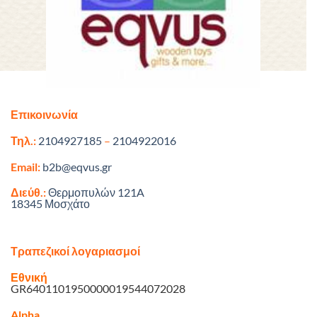
Επικοινωνία
Τηλ.:
2104927185
–
2104922016
Email:
b2b@eqvus.gr
Διεύθ.:
Θερμοπυλών 121A
18345 Μοσχάτο
Τραπεζικοί λογαριασμοί
Εθνική
GR6401101950000019544072028
Alpha