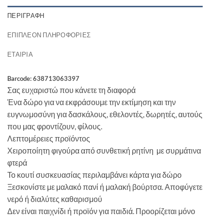
ΠΕΡΙΓΡΑΦΉ
ΕΠΙΠΛΈΟΝ ΠΛΗΡΟΦΟΡΊΕΣ
ΕΤΑΙΡΊΑ
Barcode: 638713063397
Σας ευχαριστώ που κάνετε τη διαφορά
Ένα δώρο για να εκφράσουμε την εκτίμηση και την
ευγνωμοσύνη για δασκάλους, εθελοντές, δωρητές, αυτούς
που μας φροντίζουν, φίλους.
Λεπτομέρειες προϊόντος
Χειροποίητη φιγούρα από συνθετική ρητίνη με συρμάτινα
φτερά
Το κουτί συσκευασίας περιλαμβάνει κάρτα για δώρο
Ξεσκονίστε με μαλακό πανί ή μαλακή βούρτσα. Αποφύγετε
νερό ή διαλύτες καθαρισμού
Δεν είναι παιχνίδι ή προϊόν για παιδιά. Προορίζεται μόνο