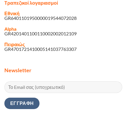
Τραπεζικοί λογαριασμοί
Εθνική
GR6401101950000019544072028
Alpha
GR4201401100110002002012109
Πειραιώς
GR4701721410005141037763307
Newsletter