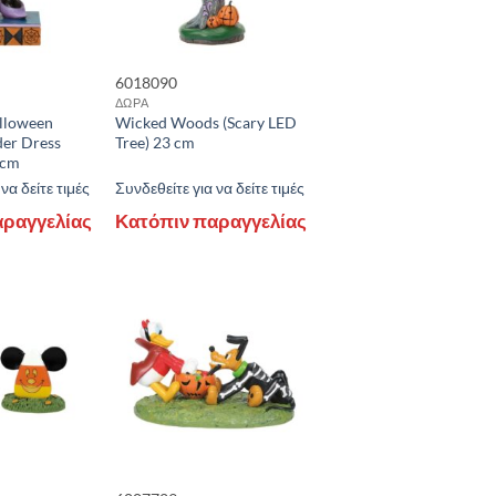
6018090
ΔΩΡΑ
lloween
Wicked Woods (Scary LED
der Dress
Tree) 23 cm
 cm
να δείτε τιμές
Συνδεθείτε για να δείτε τιμές
αραγγελίας
Κατόπιν παραγγελίας