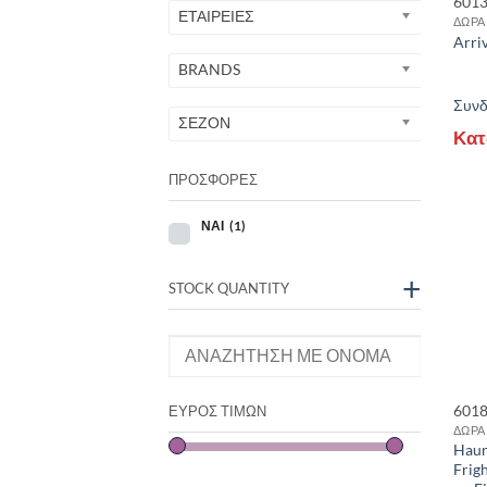
601
ΕΤΑΙΡΕΙΕΣ
ΔΩΡΑ
Arriv
BRANDS
P
Συνδε
ΣΕΖΟΝ
Κατ
ΠΡΟΣΦΟΡΕΣ
ΝΑΙ
(1)
+
STOCK QUANTITY
601
ΕΎΡΟΣ ΤΙΜΏΝ
ΔΩΡΑ
Haun
Frig