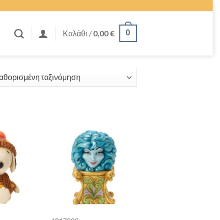
Καλάθι /
0,00
€
0
ΣΕΖΟΝ
+