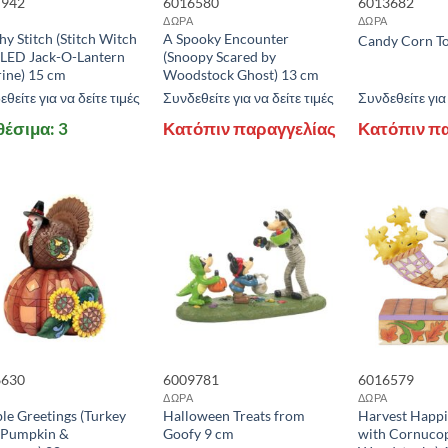
7942
6016580
6013682
ΔΩΡΑ
ΔΩΡΑ
y Stitch (Stitch Witch
A Spooky Encounter
Candy Corn To
 LED Jack-O-Lantern
(Snoopy Scared by
rine) 15 cm
Woodstock Ghost) 13 cm
θείτε για να δείτε τιμές
Συνδεθείτε για να δείτε τιμές
Συνδεθείτε για 
θέσιμα: 3
Κατόπιν παραγγελίας
Κατόπιν π
6630
6009781
6016579
ΔΩΡΑ
ΔΩΡΑ
le Greetings (Turkey
Halloween Treats from
Harvest Happi
 Pumpkin &
Goofy 9 cm
with Cornucop