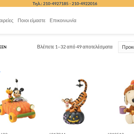
Τηλ.: 210-4927185 -
210-4922016
αιρείες
Ποιοι είμαστε
Επικοινωνία
Βλέπετε 1–32 από 49 αποτελέσματα
EEN
ΕΤΑΙΡΕΙΕΣ
BRANDS
ΠΡΟΣΦΟΡΕΣ
STOCK QUANTITY
ΝΑΙ
(1)
ΎΡΟΣ ΤΙΜΏΝ