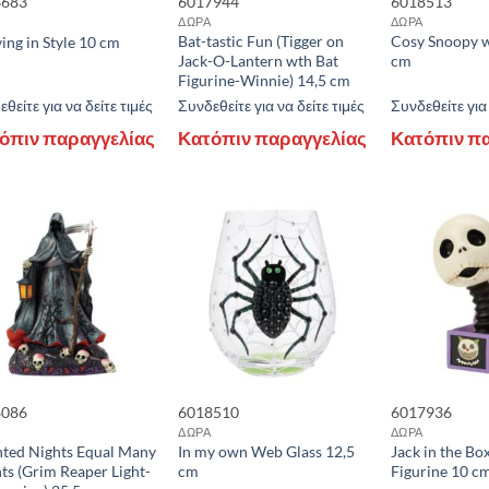
3683
6017944
6018513
ΔΩΡΑ
ΔΩΡΑ
Bat-tastic Fun (Tigger on
Cosy Snoopy 
ing in Style 10 cm
Jack-O-Lantern wth Bat
cm
rice:
8 €
—
113 €
Figurine-Winnie) 14,5 cm
θείτε για να δείτε τιμές
Συνδεθείτε για να δείτε τιμές
Συνδεθείτε για 
όπιν παραγγελίας
Κατόπιν παραγγελίας
Κατόπιν π
8086
6018510
6017936
ΔΩΡΑ
ΔΩΡΑ
ted Nights Equal Many
In my own Web Glass 12,5
Jack in the Bo
hts (Grim Reaper Light-
cm
Figurine 10 c