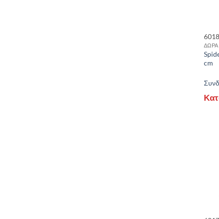
601
ΔΩΡΑ
Spide
cm
Συνδε
Κατ