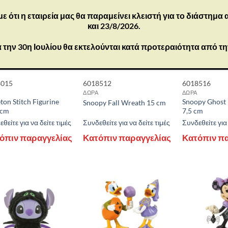
ότι η εταιρεία μας θα παραμείνει κλειστή για το διάστημα
και 23/8/2026.
 την 30η Ιουλίου θα εκτελούνται κατά προτεραιότητα από τ
8015
6018512
6018516
ΔΩΡΑ
ΔΩΡΑ
ton Stitch Figurine
Snoopy Ghost 
Snoopy Fall Wreath 15 cm
 cm
7,5 cm
θείτε για να δείτε τιμές
Συνδεθείτε για να δείτε τιμές
Συνδεθείτε για 
όπιν παραγγελίας
Κατόπιν παραγγελίας
Κατόπιν π