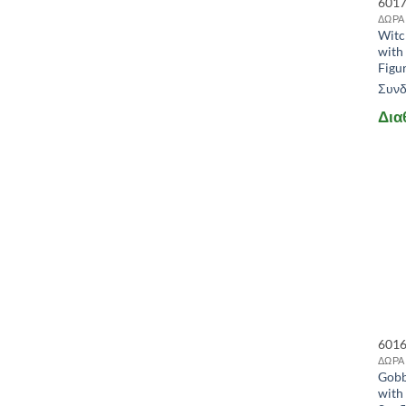
601
ΔΩΡΑ
Witch
with
Figu
Συνδε
Δια
601
ΔΩΡΑ
Gobb
with