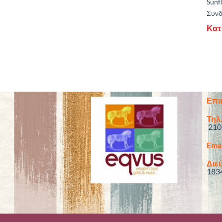
Sunf
Συνδε
Κατ
Επι
Τηλ.
210
Emai
Διεύ
183