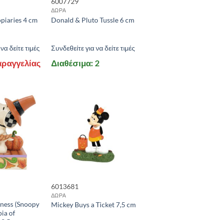
6007729
ΔΩΡΑ
piaries 4 cm
Donald & Pluto Tussle 6 cm
να δείτε τιμές
Συνδεθείτε για να δείτε τιμές
αραγγελίας
Διαθέσιμα: 2
6013681
ΔΩΡΑ
ness (Snoopy
Mickey Buys a Ticket 7,5 cm
ia of