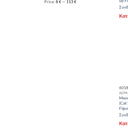
up F
Price:
8 €
—
113 €
Συνδε
Κατ
601
ΔΩΡΑ
Meow
(Cat 
Figu
Συνδε
Κατ