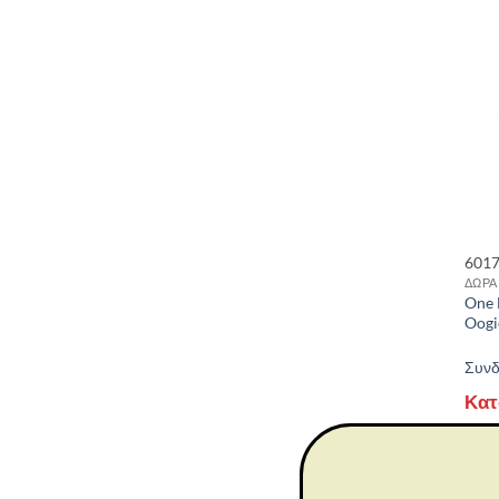
601
ΔΩΡΑ
One 
Oogi
Συνδε
Κατ