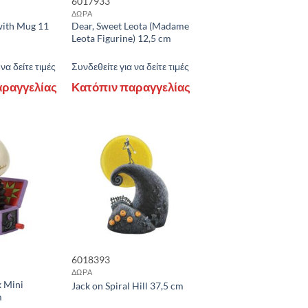
6017933
ΔΩΡΑ
with Mug 11
Dear, Sweet Leota (Madame
Leota Figurine) 12,5 cm
να δείτε τιμές
Συνδεθείτε για να δείτε τιμές
αραγγελίας
Κατόπιν παραγγελίας
6018393
ΔΩΡΑ
x Mini
Jack on Spiral Hill 37,5 cm
m