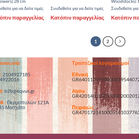
lowers) 28 cm
Woodstocks) 
θείτε για να δείτε τιμές
Συνδεθείτε για να δείτε τιμές
Συνδεθείτε για 
όπιν παραγγελίας
Κατόπιν παραγγελίας
Κατόπιν π
1
2
κοινωνία
Τραπεζικοί λογαριασμοί
:
2104927185
–
Εθνική
4922016
GR640110195000001954407
l:
b2b@eqvus.gr
Alpha
GR420140110011000200201
θ.:
Θερμοπυλών 121A
45 Μοσχάτο
Πειραιώς
GR470172141000514103776