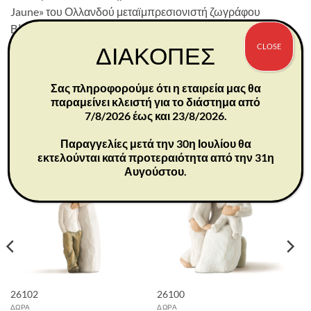
Jaune» του Ολλανδού μεταϊμπρεσιονιστή ζωγράφου
Βίνσεντ Βαν Γκογκ.
Λεπτομέρειες προϊόντος:
CLOSE
ΔΙΑΚΟΠΕΣ
Διαστάσεις: 37x21x2 εκ
Σας πληροφορούμε ότι η εταιρεία μας θα
παραμείνει κλειστή για το διάστημα από
7/8/2026 έως και 23/8/2026.
ΣΧΕΤΙΚΆ ΠΡΟΪΌΝΤΑ
Παραγγελίες μετά την 30η Ιουλίου θα
εκτελούνται κατά προτεραιότητα από την 31η
Αυγούστου.
26102
26100
ΔΩΡΑ
ΔΩΡΑ