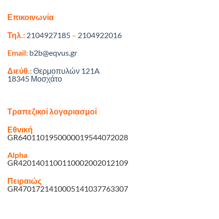
Επικοινωνία
Τηλ.:
2104927185
–
2104922016
Email:
b2b@eqvus.gr
Διεύθ.:
Θερμοπυλών 121A
18345 Μοσχάτο
Τραπεζικοί λογαριασμοί
Εθνική
GR6401101950000019544072028
Alpha
GR4201401100110002002012109
Πειραιώς
GR4701721410005141037763307