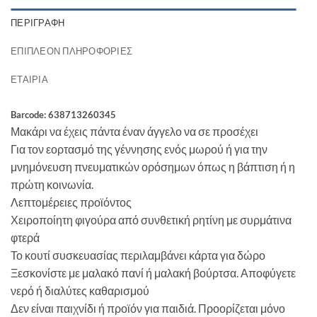
ΠΕΡΙΓΡΑΦΉ
ΕΠΙΠΛΈΟΝ ΠΛΗΡΟΦΟΡΊΕΣ
ΕΤΑΙΡΊΑ
Barcode: 638713260345
Μακάρι να έχεις πάντα έναν άγγελο να σε προσέχει
Για τον εορτασμό της γέννησης ενός μωρού ή για την
μνημόνευση πνευματικών ορόσημων όπως η βάπτιση ή η
πρώτη κοινωνία.
Λεπτομέρειες προϊόντος
Χειροποίητη φιγούρα από συνθετική ρητίνη με συρμάτινα
φτερά
Το κουτί συσκευασίας περιλαμβάνει κάρτα για δώρο
Ξεσκονίστε με μαλακό πανί ή μαλακή βούρτσα. Αποφύγετε
νερό ή διαλύτες καθαρισμού
Δεν είναι παιχνίδι ή προϊόν για παιδιά. Προορίζεται μόνο