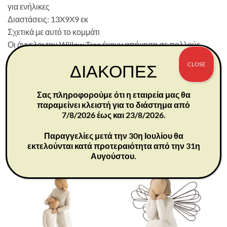
για ενήλικες
Διαστάσεις: 13X9X9 εκ
Σχετικά με αυτό το κομμάτι
Οι άγγελοι του Willow Tree έχουν απήχηση σε πολλούς
πολιτισμούς και ηλικίες ανθρώπων. Για κάποιους
CLOSE
ΔΙΑΚΟΠΕΣ
αντιπροσωπεύουν προστασία, για κάποιους είναι μια
εξωτερική υπενθύμιση της εσωτερικής γαλήνης και για
Σας πληροφορούμε ότι η εταιρεία μας θα
κάποιους αντιπροσωπεύουν έναν τρόπο να θυμούνται
παραμείνει κλειστή για το διάστημα από
εκείνους που έφυγαν από αυτή τη γη. –Susan Lordi
7/8/2026 έως και 23/8/2026.
Παραγγελίες μετά την 30η Ιουλίου θα
εκτελούνται κατά προτεραιότητα από την 31η
ΣΧΕΤΙΚΆ ΠΡΟΪΌΝΤΑ
Αυγούστου.