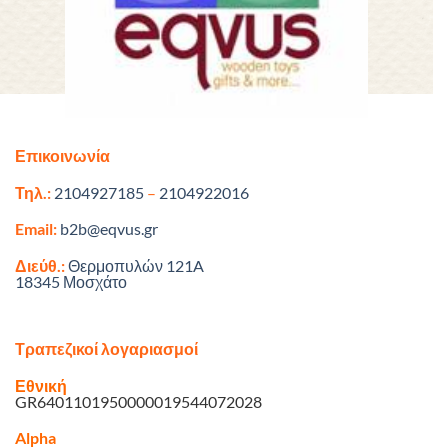
Επικοινωνία
Τηλ.:
2104927185
–
2104922016
Email:
b2b@eqvus.gr
Διεύθ.:
Θερμοπυλών 121A
18345 Μοσχάτο
Τραπεζικοί λογαριασμοί
Εθνική
GR6401101950000019544072028
Alpha