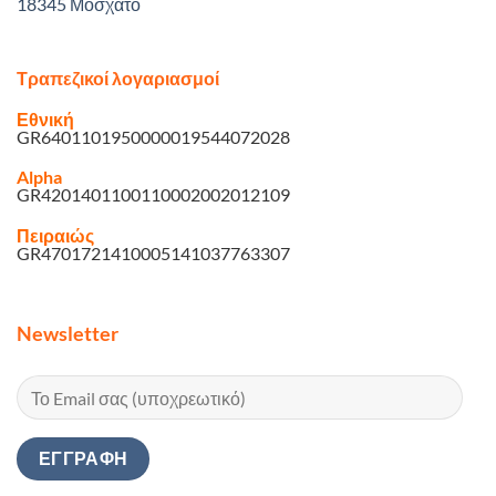
18345 Μοσχάτο
Τραπεζικοί λογαριασμοί
Εθνική
GR6401101950000019544072028
Alpha
GR4201401100110002002012109
Πειραιώς
GR4701721410005141037763307
Newsletter