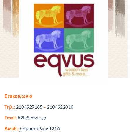
Επικοινωνία
Τηλ.:
2104927185
–
2104922016
Email:
b2b@eqvus.gr
Διεύθ.:
Θερμοπυλών 121A