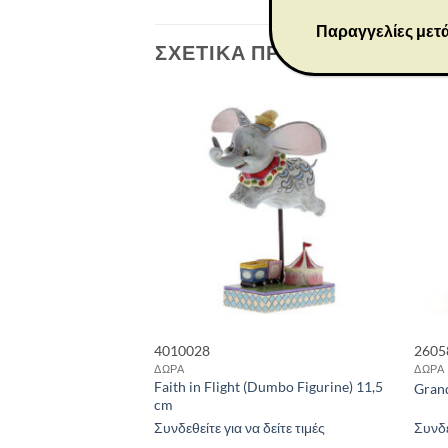
Παραγγελίες μετά
ΣΧΕΤΙΚΆ ΠΡΟΪΌΝΤΑ
4010028
2605
ΔΩΡΑ
ΔΩΡΑ
Faith in Flight (Dumbo Figurine) 11,5
,5 cm
Gran
cm
 δείτε τιμές
Συνδεθείτε για να δείτε τιμές
Συνδε