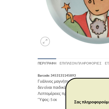
ΠΕΡΙΓΡΑΦΉ
ΕΠΙΠΛΈΟΝ ΠΛΗΡΟΦΟΡΊΕΣ
ΕΤ
Barcode: 3453131145893
Γυάλινος μαγνήτης με την εικόνα του Μικρ
δεν είναι παιδικό παιχνίδι. Προορίζεται μόν
Λεπτομέρειες προϊόντος:
‘Ύψος: 5 εκ
Σας πληροφορούμε ό