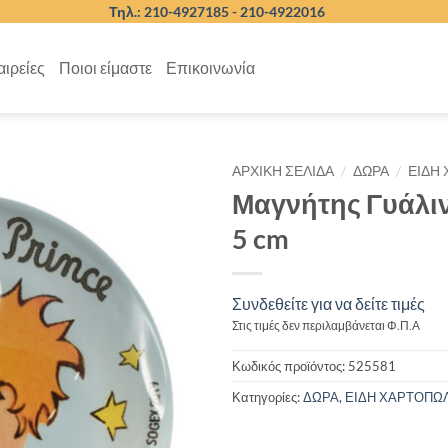
Τηλ.: 210-4927185 -
210-4922016
αιρείες
Ποιοι είμαστε
Επικοινωνία
/
/
ΑΡΧΙΚΉ ΣΕΛΊΔΑ
ΔΩΡΑ
ΕΙΔΗ
Μαγνήτης Γυάλινο
5 cm
Συνδεθείτε για να δείτε τιμές
Στις τιμές δεν περιλαμβάνεται Φ.Π.Α
Κωδικός προϊόντος:
525581
Κατηγορίες:
ΔΩΡΑ
,
ΕΙΔΗ ΧΑΡΤΟΠΩ