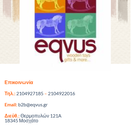
Επικοινωνία
Τηλ.:
2104927185
–
2104922016
Email:
b2b@eqvus.gr
Διεύθ.:
Θερμοπυλών 121A
18345 Μοσχάτο