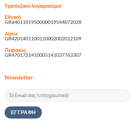
Τραπεζικοί λογαριασμοί
Εθνική
GR6401101950000019544072028
Alpha
GR4201401100110002002012109
Πειραιώς
GR4701721410005141037763307
Newsletter