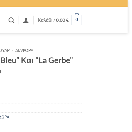
Καλάθι /
0,00
€
0
/
ΟΥΑΡ
ΔΙΑΦΟΡΑ
Bleu” Και “La Gerbe”
m
ΔΩΡΑ