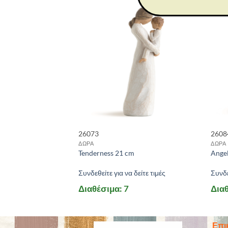
26073
2608
ΔΩΡΑ
ΔΩΡΑ
Men 22 cm
Tenderness 21 cm
Ange
 δείτε τιμές
Συνδεθείτε για να δείτε τιμές
Συνδε
αγγελίας
Διαθέσιμα: 7
Διαθ
Επι