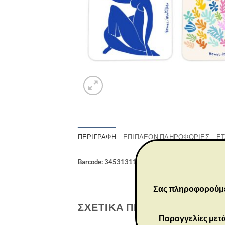
ΠΕΡΙΓΡΑΦΉ
ΕΠΙΠΛΈΟΝ ΠΛΗΡΟΦΟΡΊΕΣ
ΕΤ
Barcode: 3453131176316
Σας πληροφορούμε ό
ΣΧΕΤΙΚΆ ΠΡΟΪΌΝΤΑ
Παραγγελίες μετά