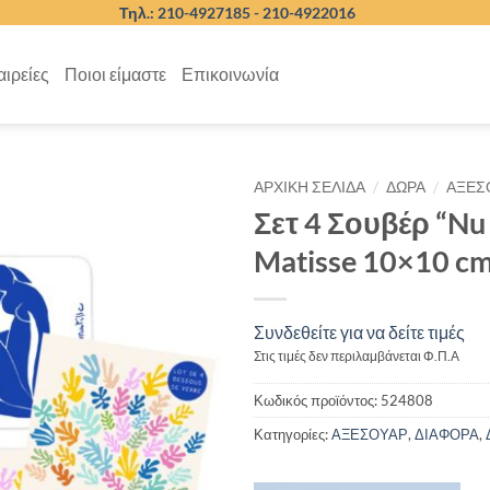
Τηλ.: 210-4927185 -
210-4922016
αιρείες
Ποιοι είμαστε
Επικοινωνία
/
/
ΑΡΧΙΚΉ ΣΕΛΊΔΑ
ΔΩΡΑ
ΑΞΕΣ
Σετ 4 Σουβέρ “Nu 
Matisse 10×10 c
Συνδεθείτε για να δείτε τιμές
Στις τιμές δεν περιλαμβάνεται Φ.Π.Α
Κωδικός προϊόντος:
524808
Κατηγορίες:
ΑΞΕΣΟΥΑΡ
,
ΔΙΑΦΟΡΑ
,