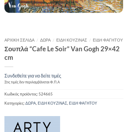
/
/
/
ΑΡΧΙΚΉ ΣΕΛΊΔΑ
ΔΩΡΑ
ΕΙΔΗ ΚΟΥΖΙΝΑΣ
ΕΙΔΗ ΦΑΓΗΤΟΥ
Σουπλά “Cafe Le Soir” Van Gogh 29×42
cm
Συνδεθείτε για να δείτε τιμές
Στις τιμές δεν περιλαμβάνεται Φ.Π.Α
Κωδικός προϊόντος:
524665
Κατηγορίες:
ΔΩΡΑ
,
ΕΙΔΗ ΚΟΥΖΙΝΑΣ
,
ΕΙΔΗ ΦΑΓΗΤΟΥ