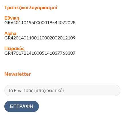
Τραπεζικοί λογαριασμοί
Εθνική
GR6401101950000019544072028
Alpha
GR4201401100110002002012109
Πειραιώς
GR4701721410005141037763307
Newsletter