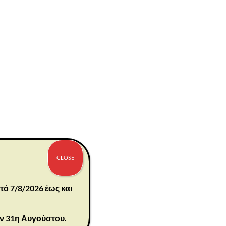
 οικογενειακή
CLOSE
πό 7/8/2026 έως και
 τον γάιδαρο και
ην 31η Αυγούστου.