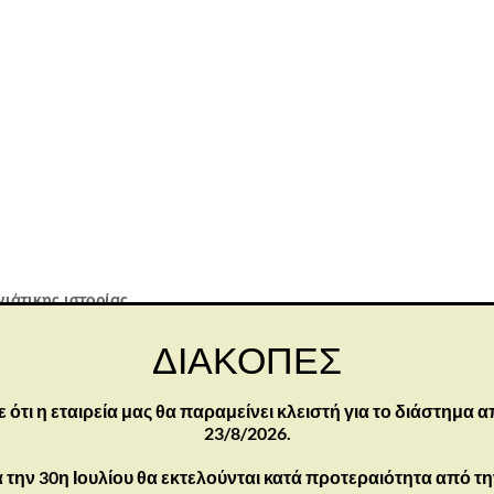
νιάτικης ιστορίας
ή αγορά για εσάς, η συλλογή Willow Tree Nativity συνεχίζεται ως
ΔΙΑΚΟΠΕΣ
τι η εταιρεία μας θα παραμείνει κλειστή για το διάστημα α
συνθετική ρητίνη. Περιλαμβάνει τη Μαρία, τον Ιωσήφ, τον βοσκό,
23/8/2026.
 για δώρο.
 την 30η Ιουλίου θα εκτελούνται κατά προτεραιότητα από τ
τσα. Αποφύγετε νερό ή διαλύτες καθαρισμού.