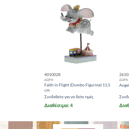
4010028
2610
ΔΩΡΑ
ΔΩΡΑ
Faith in Flight (Dumbo Figurine) 11,5
t 8 cm
Angel
cm
 δείτε τιμές
Συνδεθείτε για να δείτε τιμές
Συνδε
Διαθέσιμα: 4
Διαθ
Επι