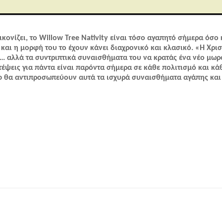
οορίζεται μόνο για ενήλικες.
κονίζει, το Willow Tree Nativity είναι τόσο αγαπητό σήμερα όσο 
και η μορφή του το έχουν κάνει διαχρονικό και κλασικό. «Η Χρι
ν… αλλά τα συντριπτικά συναισθήματα του να κρατάς ένα νέο μωρό
τέψεις για πάντα είναι παρόντα σήμερα σε κάθε πολιτισμό και κάθ
ήφ θα αντιπροσωπεύουν αυτά τα ισχυρά συναισθήματα αγάπης και