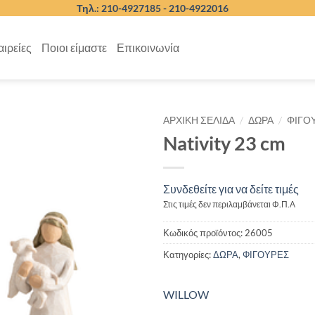
Τηλ.: 210-4927185 -
210-4922016
αιρείες
Ποιοι είμαστε
Επικοινωνία
/
/
ΑΡΧΙΚΉ ΣΕΛΊΔΑ
ΔΩΡΑ
ΦΙΓΟ
Nativity 23 cm
Συνδεθείτε για να δείτε τιμές
Στις τιμές δεν περιλαμβάνεται Φ.Π.Α
Κωδικός προϊόντος:
26005
Κατηγορίες:
ΔΩΡΑ
,
ΦΙΓΟΥΡΕΣ
WILLOW