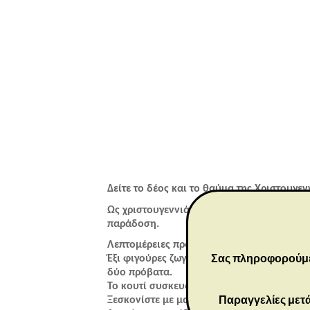
Δείτε το δέος και το θαύμα της Χριστουγεν
Ως χριστουγεννιάτικο δώρο, γαμήλιο δώρο 
παράδοση.
Λεπτομέρειες προϊόντος
Σας πληροφορούμε ό
Έξι φιγούρες ζωγραφισμένες στο χέρι από 
δύο πρόβατα.
Το κουτί συσκευασίας περιλαμβάνει κάρτα
Παραγγελίες μετά
Ξεσκονίστε με μαλακό πανί ή μαλακή βούρ