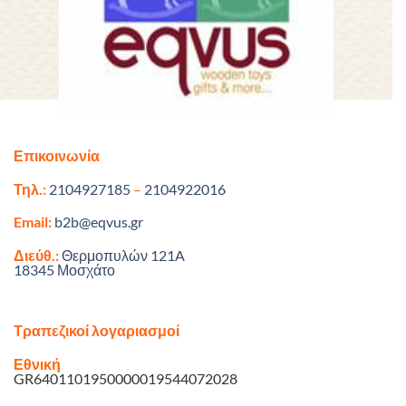
Επικοινωνία
Τηλ.:
2104927185
–
2104922016
Email:
b2b@eqvus.gr
Διεύθ.:
Θερμοπυλών 121A
18345 Μοσχάτο
Τραπεζικοί λογαριασμοί
Εθνική
GR6401101950000019544072028