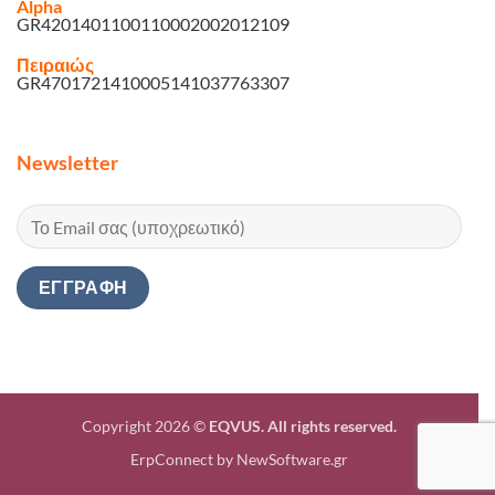
Alpha
GR4201401100110002002012109
Πειραιώς
GR4701721410005141037763307
Newsletter
Copyright 2026 ©
EQVUS. All rights reserved.
ErpConnect
by
NewSoftware.gr