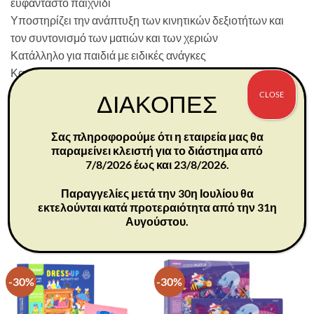
ευφάνταστο παιχνίδι
Υποστηρίζει την ανάπτυξη των κινητικών δεξιοτήτων και
τον συντονισμό των ματιών και των χεριών
Κατάλληλο για παιδιά με ειδικές ανάγκες
Κατασκευασμένο από φυσικό αφρό καουτσούκ, αυτό το
παιχνίδι χρησιμοποιεί βιώσιμα και φιλικά προς το
CLOSE
ΔΙΑΚΟΠΕΣ
περιβάλλον υλικά
Ηλικίες: 1+
Σας πληροφορούμε ότι η εταιρεία μας θα
Διαστάσεις: 18×12.5×13 εκ
παραμείνει κλειστή για το διάστημα από
Περιεχόμενα: Ένα όχημα παιχνίδι
7/8/2026 έως και 23/8/2026.
Παραγγελίες μετά την 30η Ιουλίου θα
εκτελούνται κατά προτεραιότητα από την 31η
Αυγούστου.
ΣΧΕΤΙΚΆ ΠΡΟΪΌΝΤΑ
-30%
-30%