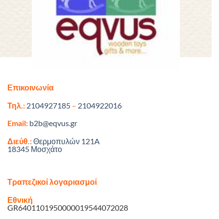
Επικοινωνία
Τηλ.:
2104927185
–
2104922016
Email:
b2b@eqvus.gr
Διεύθ.:
Θερμοπυλών 121A
18345 Μοσχάτο
Τραπεζικοί λογαριασμοί
Εθνική
GR6401101950000019544072028