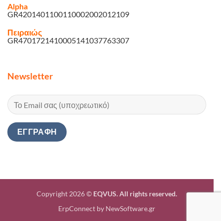
Alpha
GR4201401100110002002012109
Πειραιώς
GR4701721410005141037763307
Newsletter
Copyright 2026 ©
EQVUS. All rights reserved.
ErpConnect
by
NewSoftware.gr