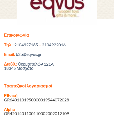
Επικοινωνία
Τηλ.:
2104927185
–
2104922016
Email:
b2b@eqvus.gr
Διεύθ.:
Θερμοπυλών 121A
18345 Μοσχάτο
Τραπεζικοί λογαριασμοί
Εθνική
GR6401101950000019544072028
Alpha
GR4201401100110002002012109