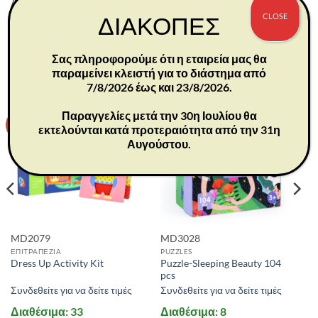
Διαστάσεις συσκευασίας: 25,5×23,5×4,6 εκ.
CLOSE
ΔΙΑΚΟΠΕΣ
Σας πληροφορούμε ότι η εταιρεία μας θα
ΣΧΕΤΙΚΆ ΠΡΟΪΌΝΤΑ
παραμείνει κλειστή για το διάστημα από
7/8/2026 έως και 23/8/2026.
Παραγγελίες μετά την 30η Ιουλίου θα
-30%
-30%
εκτελούνται κατά προτεραιότητα από την 31η
Αυγούστου.
MD2079
MD3028
ΕΠΙΤΡΑΠΕΖΙΑ
PUZZLES
Puzzle-Sleeping Beauty 104
Dress Up Activity Kit
pcs
Συνδεθείτε για να δείτε τιμές
Συνδεθείτε για να δείτε τιμές
Διαθέσιμα: 33
Διαθέσιμα: 8