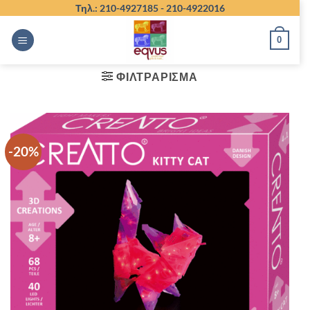
Μετάβαση
Τηλ.: 210-4927185 -
210-4922016
στο
0
περιεχόμενο
ΦΙΛΤΡΆΡΙΣΜΑ
-20%