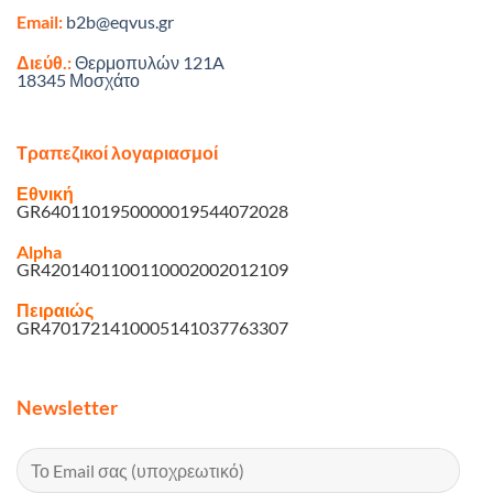
Email:
b2b@eqvus.gr
Διεύθ.:
Θερμοπυλών 121A
18345 Μοσχάτο
Τραπεζικοί λογαριασμοί
Εθνική
GR6401101950000019544072028
Alpha
GR4201401100110002002012109
Πειραιώς
GR4701721410005141037763307
Newsletter