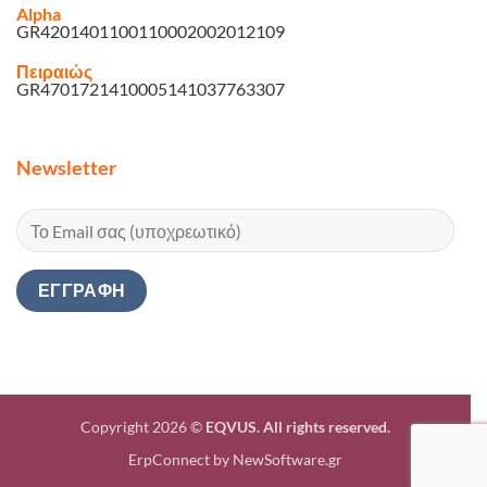
Alpha
GR4201401100110002002012109
Πειραιώς
GR4701721410005141037763307
Newsletter
Copyright 2026 ©
EQVUS. All rights reserved.
ErpConnect
by
NewSoftware.gr