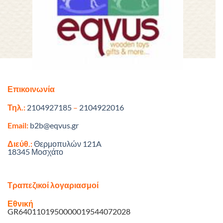
Επικοινωνία
Τηλ.:
2104927185
–
2104922016
Email:
b2b@eqvus.gr
Διεύθ.:
Θερμοπυλών 121A
18345 Μοσχάτο
Τραπεζικοί λογαριασμοί
Εθνική
GR6401101950000019544072028