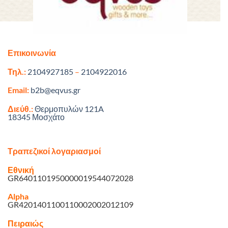
Επικοινωνία
Τηλ.:
2104927185
–
2104922016
Email:
b2b@eqvus.gr
Διεύθ.:
Θερμοπυλών 121A
18345 Μοσχάτο
Τραπεζικοί λογαριασμοί
Εθνική
GR6401101950000019544072028
Alpha
GR4201401100110002002012109
Πειραιώς