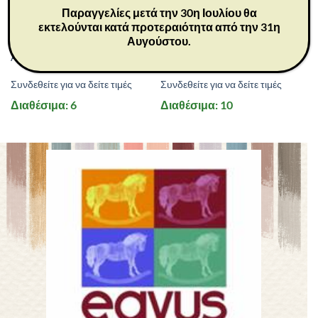
Παραγγελίες μετά την 30η Ιουλίου θα
εκτελούνται κατά προτεραιότητα από την 31η
26083
26084
Αυγούστου.
ΔΩΡΑ
ΔΩΡΑ
Angel of Harmony 14 cm
Angel’s Embrace 14 cm
Συνδεθείτε για να δείτε τιμές
Συνδεθείτε για να δείτε τιμές
Διαθέσιμα: 6
Διαθέσιμα: 10