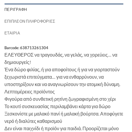
ΠΕΡΙΓΡΑΦΉ
ΕΠΙΠΛΈΟΝ ΠΛΗΡΟΦΟΡΊΕΣ
ΕΤΑΙΡΊΑ
Barcode: 638713261304
ΕΛΕΥΘΕΡΟΣ να τραγουδάς, να γελάς, να χορεύεις… να
δημιουργείς!
Ένα δώρο φιλίας, ή για αποφοίτους ή για να γιορταστούν
ξεχωριστά επιτεύγματα… για να ενθαρρύνουν, να
υποστηρίξουν και να αναγνωρίσουν την ατομική δύναμη.
Λεπτομέρειες προϊόντος
Φιγούρα από συνθετική ρητίνη ζωγραφισμένη στο χέρι
Το κουτί συσκευασίας περιλαμβάνει κάρτα για δώρο
Ξεσκονίστε με μαλακό πανί ή μαλακή βούρτσα. Αποφύγετε
νερό ή διαλύτες καθαρισμού
Δεν είναι παιχνίδι ή προϊόν για παιδιά. Προορίζεται μόνο