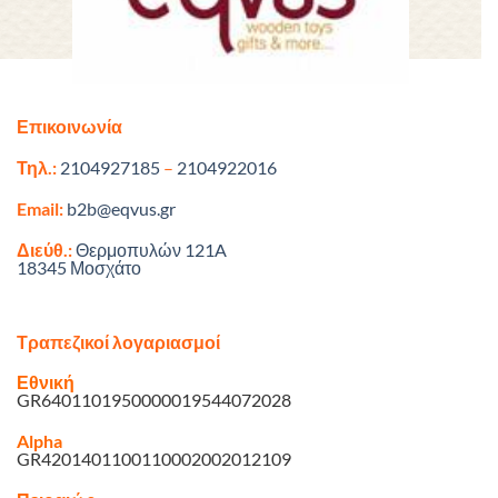
Επικοινωνία
Τηλ.:
2104927185
–
2104922016
Email:
b2b@eqvus.gr
Διεύθ.:
Θερμοπυλών 121A
18345 Μοσχάτο
Τραπεζικοί λογαριασμοί
Εθνική
GR6401101950000019544072028
Alpha
GR4201401100110002002012109