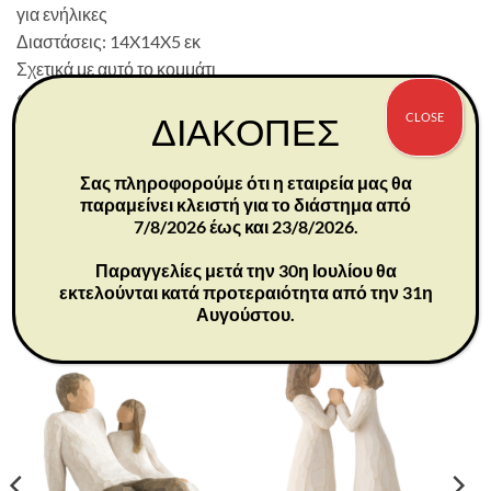
για ενήλικες
Διαστάσεις: 14X14X5 εκ
Σχετικά με αυτό το κομμάτι
«Ελπίζω αυτό το κομμάτι να είναι πολύ ανοιχτό στην
CLOSE
ΔΙΑΚΟΠΕΣ
ερμηνεία του θεατή. Για μένα, είναι η καθαρή χαρά που
προέρχεται από τη δημιουργία — σε όλες τις μορφές της.
Μια παράπλευρη σημείωση… Λατρεύω τα μπλε πτηνά». –
Σας πληροφορούμε ότι η εταιρεία μας θα
παραμείνει κλειστή για το διάστημα από
Susan Lordi
7/8/2026 έως και 23/8/2026.
Παραγγελίες μετά την 30η Ιουλίου θα
εκτελούνται κατά προτεραιότητα από την 31η
ΣΧΕΤΙΚΆ ΠΡΟΪΌΝΤΑ
Αυγούστου.