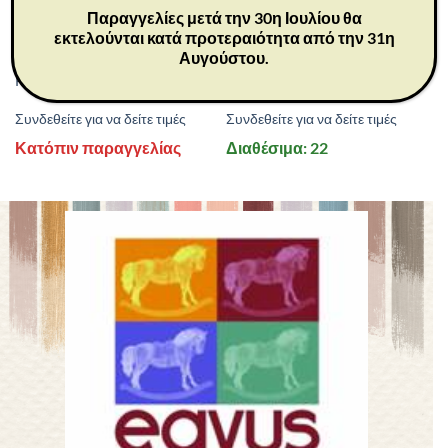
Παραγγελίες μετά την 30η Ιουλίου θα
εκτελούνται κατά προτεραιότητα από την 31η
26104
26032
Αυγούστου.
ΔΩΡΑ
ΔΩΡΑ
Peace on Earth 21 cm
Together 23 cm
Συνδεθείτε για να δείτε τιμές
Συνδεθείτε για να δείτε τιμές
Κατόπιν παραγγελίας
Διαθέσιμα: 22