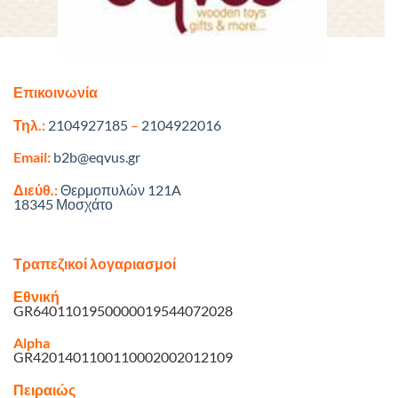
Επικοινωνία
Τηλ.:
2104927185
–
2104922016
Email:
b2b@eqvus.gr
Διεύθ.:
Θερμοπυλών 121A
18345 Μοσχάτο
Τραπεζικοί λογαριασμοί
Εθνική
GR6401101950000019544072028
Alpha
GR4201401100110002002012109
Πειραιώς