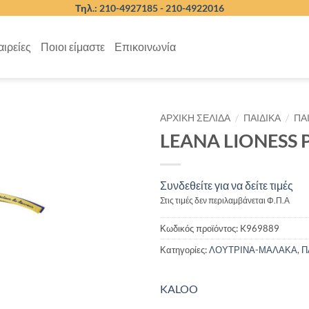
Τηλ.: 210-4927185 -
210-4922016
αιρείες
Ποιοι είμαστε
Επικοινωνία
/
/
ΑΡΧΙΚΉ ΣΕΛΊΔΑ
ΠΑΙΔΙΚΑ
ΠΑ
LEANA LIONESS 
Συνδεθείτε για να δείτε τιμές
Στις τιμές δεν περιλαμβάνεται Φ.Π.Α
Κωδικός προϊόντος:
K969889
Κατηγορίες:
ΛΟΥΤΡΙΝΑ-ΜΑΛΑΚΑ
,
Π
KALOO