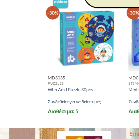
-30%
-30
MD3035
MD0
PUZZLES
STEM
y Kit
Who Am I Puzzle 30pcs
Mini
 δείτε τιμές
Συνδεθείτε για να δείτε τιμές
Συνδε
3
Διαθέσιμα: 5
Διαθ
Επι