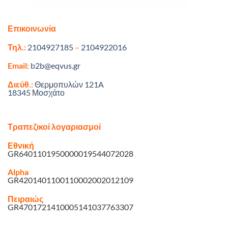
Επικοινωνία
Τηλ.:
2104927185
–
2104922016
Email:
b2b@eqvus.gr
Διεύθ.:
Θερμοπυλών 121A
18345 Μοσχάτο
Τραπεζικοί λογαριασμοί
Εθνική
GR6401101950000019544072028
Alpha
GR4201401100110002002012109
Πειραιώς
GR4701721410005141037763307