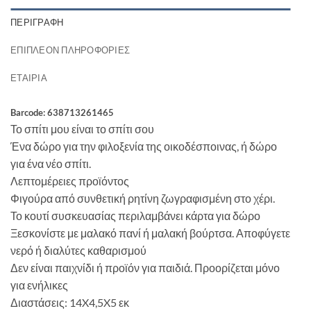
ΠΕΡΙΓΡΑΦΉ
ΕΠΙΠΛΈΟΝ ΠΛΗΡΟΦΟΡΊΕΣ
ΕΤΑΙΡΊΑ
Barcode: 638713261465
Το σπίτι μου είναι το σπίτι σου
Ένα δώρο για την φιλοξενία της οικοδέσποινας, ή δώρο
για ένα νέο σπίτι.
Λεπτομέρειες προϊόντος
Φιγούρα από συνθετική ρητίνη ζωγραφισμένη στο χέρι.
Το κουτί συσκευασίας περιλαμβάνει κάρτα για δώρο
Ξεσκονίστε με μαλακό πανί ή μαλακή βούρτσα. Αποφύγετε
νερό ή διαλύτες καθαρισμού
Δεν είναι παιχνίδι ή προϊόν για παιδιά. Προορίζεται μόνο
για ενήλικες
Διαστάσεις: 14X4,5X5 εκ