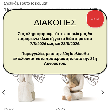
Σχετικά με αυτό το κομμάτι
“Προσπαθώ να κρατήσω ανοιχτή την ερμηνεία του Willow
Tree. Ελπίζω ότι αυτό το κάνει πιο προσωπικό και
CLOSE
ΔΙΑΚΟΠΕΣ
επιτρέπει στον θεατή να αποφασίσει το νόημά του.” –
Susan Lordi
Σας πληροφορούμε ότι η εταιρεία μας θα
παραμείνει κλειστή για το διάστημα από
7/8/2026 έως και 23/8/2026.
ΣΧΕΤΙΚΆ ΠΡΟΪΌΝΤΑ
Παραγγελίες μετά την 30η Ιουλίου θα
εκτελούνται κατά προτεραιότητα από την 31η
Αυγούστου.
26079
26062