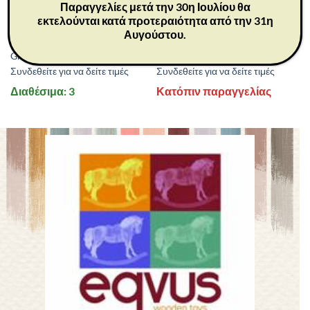
Παραγγελίες μετά την 30η Ιουλίου θα
εκτελούνται κατά προτεραιότητα από την 31η
26058
26104
Αυγούστου.
ΔΩΡΑ
ΔΩΡΑ
Grandfather 14 cm
Peace on Earth 21 cm
Συνδεθείτε για να δείτε τιμές
Συνδεθείτε για να δείτε τιμές
Διαθέσιμα: 3
Κατόπιν παραγγελίας