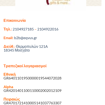
Επικοινωνία
Τηλ.:
2104927185
–
2104922016
Email:
b2b@eqvus.gr
Διεύθ.:
Θερμοπυλών 121A
18345 Μοσχάτο
Τραπεζικοί λογαριασμοί
Εθνική
GR6401101950000019544072028
Alpha
GR4201401100110002002012109
Πειραιώς
GR4701721410005141037763307