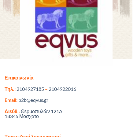
Επικοινωνία
Τηλ.:
2104927185
–
2104922016
Email:
b2b@eqvus.gr
Διεύθ.:
Θερμοπυλών 121A
18345 Μοσχάτο
Τραπεζικοί λογαριασμοί