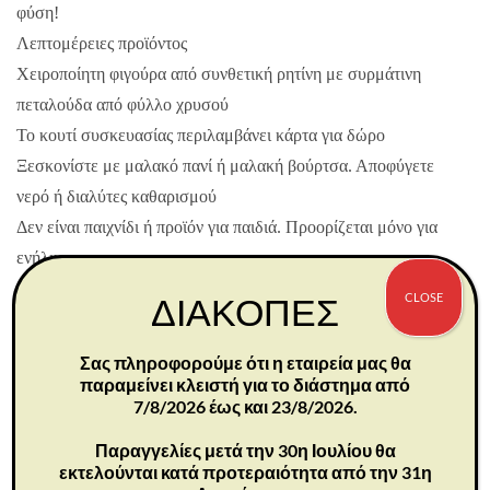
φύση!
Λεπτομέρειες προϊόντος
Χειροποίητη φιγούρα από συνθετική ρητίνη με συρμάτινη
πεταλούδα από φύλλο χρυσού
Το κουτί συσκευασίας περιλαμβάνει κάρτα για δώρο
Ξεσκονίστε με μαλακό πανί ή μαλακή βούρτσα. Αποφύγετε
νερό ή διαλύτες καθαρισμού
Δεν είναι παιχνίδι ή προϊόν για παιδιά. Προορίζεται μόνο για
ενήλικες
Διαστάσεις: 9,5X5X4 εκ
CLOSE
ΔΙΑΚΟΠΕΣ
Σχετικά με αυτό το κομμάτι
«Μια ήσυχη στιγμή, όταν ο ρυθμός επιβραδύνεται και το
Σας πληροφορούμε ότι η εταιρεία μας θα
παρόν έρχεται στο επίκεντρο, είναι όταν αποκαλύπτονται μικρά
παραμείνει κλειστή για το διάστημα από
7/8/2026 έως και 23/8/2026.
θαύματα, όπως το άνοιγμα των φτερών της πεταλούδας.
Βρίσκω ενέργεια στην παρατήρηση των ρυθμών της φύσης—
Παραγγελίες μετά την 30η Ιουλίου θα
εκτελούνται κατά προτεραιότητα από την 31η
τα ευπρόσδεκτα γεγονότα που έρχονται πάντα με την κυκλική