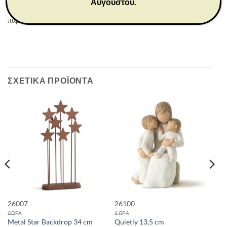
Αυγούστου.
αλλαγή των εποχών… Σε αυτά τα ήσυχα θαύματα, βρίσκω
παρηγοριά και ελπίδα.” –Susan Lordi
ΣΧΕΤΙΚΆ ΠΡΟΪΌΝΤΑ
26007
26100
ΔΩΡΑ
ΔΩΡΑ
Metal Star Backdrop 34 cm
Quietly 13,5 cm