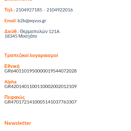
Τηλ.:
2104927185
–
2104922016
Email:
b2b@eqvus.gr
Διεύθ.:
Θερμοπυλών 121A
18345 Μοσχάτο
Τραπεζικοί λογαριασμοί
Εθνική
GR6401101950000019544072028
Alpha
GR4201401100110002002012109
Πειραιώς
GR4701721410005141037763307
Newsletter