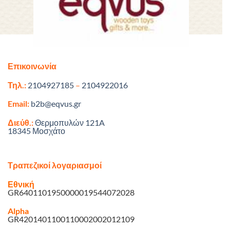
Επικοινωνία
Τηλ.:
2104927185
–
2104922016
Email:
b2b@eqvus.gr
Διεύθ.:
Θερμοπυλών 121A
18345 Μοσχάτο
Τραπεζικοί λογαριασμοί
Εθνική
GR6401101950000019544072028
Alpha
GR4201401100110002002012109