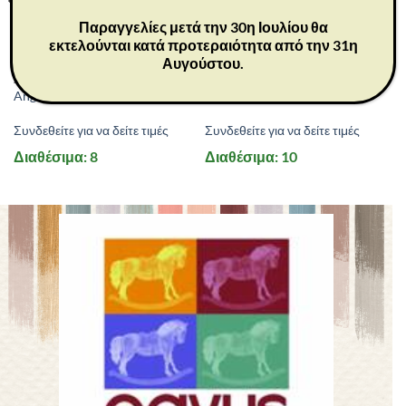
Παραγγελίες μετά την 30η Ιουλίου θα
εκτελούνται κατά προτεραιότητα από την 31η
Αυγούστου.
26011
26084
ΔΩΡΑ
ΔΩΡΑ
Angel of Friendship 13 cm
Angel’s Embrace 14 cm
Συνδεθείτε για να δείτε τιμές
Συνδεθείτε για να δείτε τιμές
Διαθέσιμα: 8
Διαθέσιμα: 10